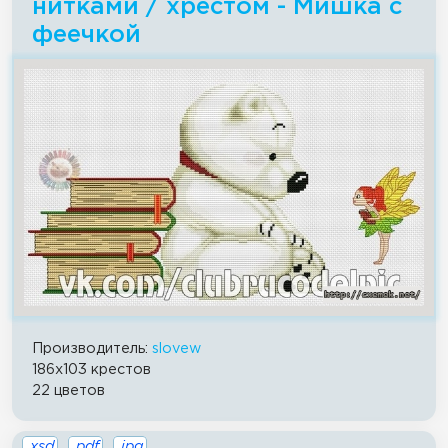
нитками / хрестом - Мишка с
феечкой
Производитель:
slovew
186x103 крестов
22 цветов
.xsd
.pdf
.jpg