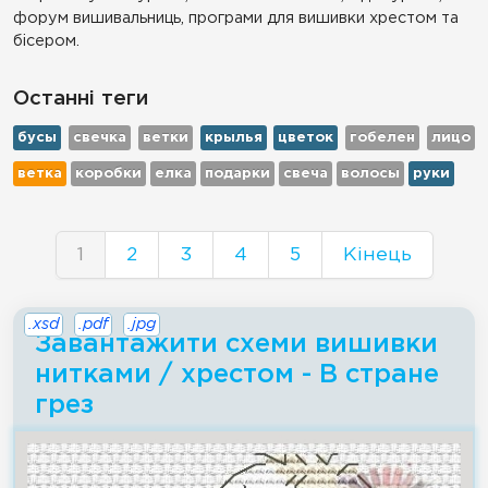
форум вишивальниць, програми для вишивки хрестом та
бісером.
Останні теги
бусы
свечка
ветки
крылья
цветок
гобелен
лицо
ветка
коробки
елка
подарки
свеча
волосы
руки
1
2
3
4
5
Кінець
.xsd
.pdf
.jpg
Завантажити схеми вишивки
нитками / хрестом - В стране
грез