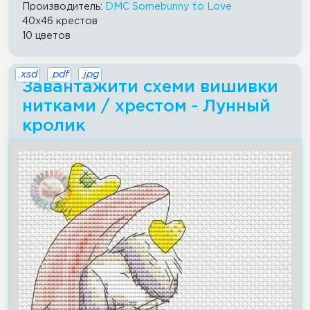
Производитель:
DMC Somebunny to Love
40x46 крестов
10 цветов
.xsd
.pdf
.jpg
Завантажити схеми вишивки
нитками / хрестом - Лунный
кролик