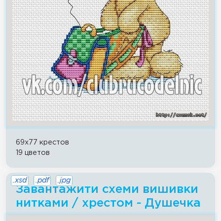
69x77 крестов
19 цветов
.xsd
.pdf
.jpg
Завантажити схеми вишивки
нитками / хрестом - Душечка