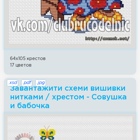
64x105 крестов
17 цветов
.xsd
.pdf
.jpg
Завантажити схеми вишивки
нитками / хрестом - Совушка
и бабочка