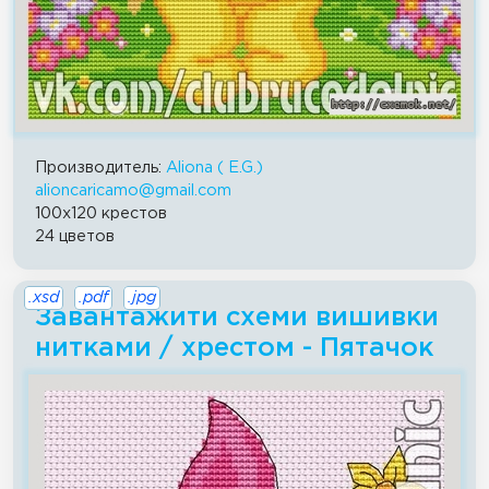
Производитель:
Aliona ( E.G.)
alioncaricamo@gmail.com
100x120 крестов
24 цветов
.xsd
.pdf
.jpg
Завантажити схеми вишивки
нитками / хрестом - Пятачок