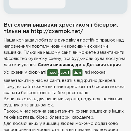
Всі схеми вишивки хрестиком і бісером,
тільки на http://cxemok.net/
Наша команда любителів рукоділля постійно працює над
наповненням порталу новими красивими схемами
вишивки. Тільки на нашому сайті ви можете завантажити
абсолютно будь-яку схему, яка будь-коли була доступна
для скачування.
Схеми вишивки, де є Детская серия
.
Усі схеми у форматі
,
,
, які можна
.xsd
.pdf
.jpg
завантажити у нас на сайті, взяті з відкритих джерел.
Тому, на сайті схеми вишивки хрестом та бісером можна
скачати безкоштовно та без реєстрації.
Вони підходять для вишивки картин, подушок, весільних
рушників та вишиванок.
Також, у нас можна завантажити схеми вишивки в інших
техніках: гладь, бісер, блекворк, хардангер.
Для досвідчених у вишивці людей можемо додатково
запропонувати уроки, статті з вишивання, відеоуроки,