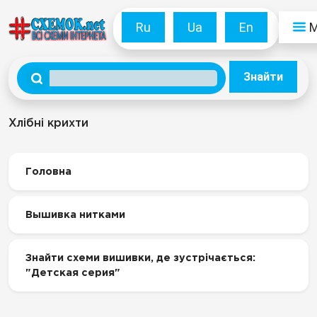
Ru
Ua
En
Знайти
Хлібні крихти
Головна
Вышивка нитками
Знайти схеми вишивки, де зустрічається:
"Детская серия"