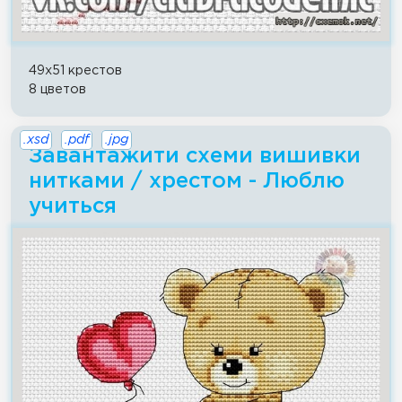
49x51 крестов
8 цветов
.xsd
.pdf
.jpg
Завантажити схеми вишивки
нитками / хрестом - Люблю
учиться