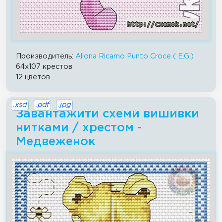
Производитель:
Aliona Ricamo Punto Croce ( E.G.)
64x107 крестов
12 цветов
.xsd
.pdf
.jpg
Завантажити схеми вишивки
нитками / хрестом -
Медвеженок