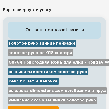
Варто звернуати увагу
Останні пошукові запити
золотое руно зимние пейзажи
золотое руно рс-018 снегири
08764 Новогодняя юбка для ёлки - Holiday W
вышиваем крестиком золотое руно
секс лошат и девочка
вышивка dimensions дом с лебедями и пруд
умиление схема вышивки золотое руно