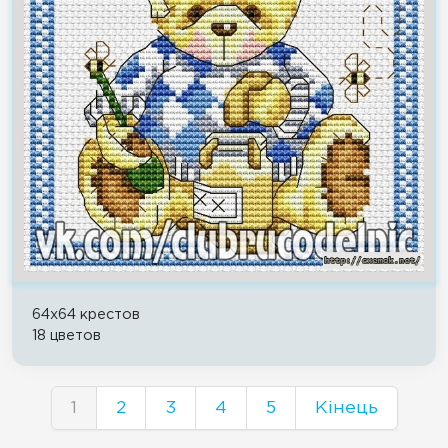
64x64 крестов
18 цветов
1
2
3
4
5
Кінець