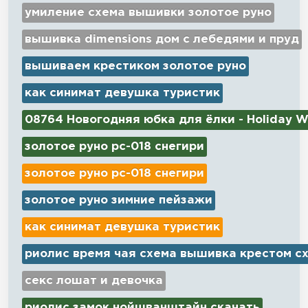
умиление схема вышивки золотое руно
вышивка dimensions дом с лебедями и пруд
вышиваем крестиком золотое руно
как синимат девушка туристик
08764 Новогодняя юбка для ёлки - Holiday W
золотое руно рс-018 снегири
золотое руно рс-018 снегири
золотое руно зимние пейзажи
как синимат девушка туристик
риолис время чая схема вышивка крестом с
секс лошат и девочка
риолис замок нойшванштайн скачать