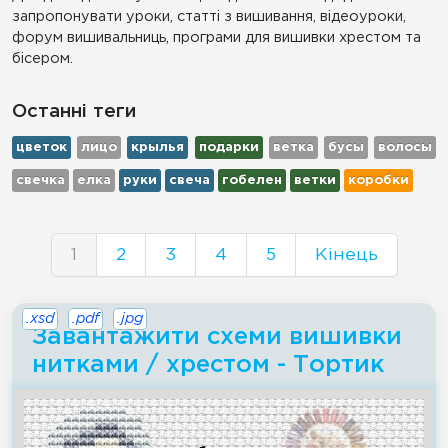
запропонувати уроки, статті з вишивання, відеоуроки,
форум вишивальниць, програми для вишивки хрестом та
бісером.
Останні теги
цветок
лицо
крылья
подарки
ветка
бусы
волосы
свечка
елка
руки
свеча
гобелен
ветки
коробки
1
2
3
4
5
Кінець
.xsd
.pdf
.jpg
Завантажити схеми вишивки
нитками / хрестом - Тортик