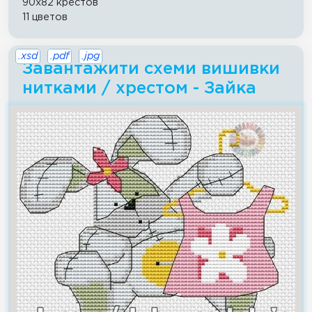
90x82 крестов
11 цветов
.xsd
.pdf
.jpg
Завантажити схеми вишивки
нитками / хрестом - Зайка