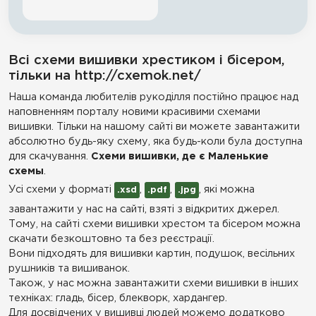
Всі схеми вишивки хрестиком і бісером,
тільки на http://cxemok.net/
Наша команда любителів рукоділля постійно працює над
наповненням порталу новими красивими схемами
вишивки. Тільки на нашому сайті ви можете завантажити
абсолютно будь-яку схему, яка будь-коли була доступна
для скачування.
Схеми вишивки, де є Маленькие
схемы
.
Усі схеми у форматі
,
,
, які можна
.xsd
.pdf
.jpg
завантажити у нас на сайті, взяті з відкритих джерел.
Тому, на сайті схеми вишивки хрестом та бісером можна
скачати безкоштовно та без реєстрації.
Вони підходять для вишивки картин, подушок, весільних
рушників та вишиванок.
Також, у нас можна завантажити схеми вишивки в інших
техніках: гладь, бісер, блекворк, хардангер.
Для досвідчених у вишивці людей можемо додатково