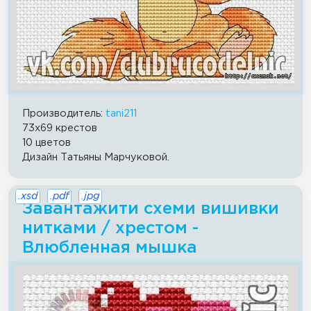
Производитель:
tani211
73x69 крестов
10 цветов
Дизайн Татьяны Марчуковой.
.xsd
.pdf
.jpg
Завантажити схеми вишивки
нитками / хрестом -
Влюбленная мышка