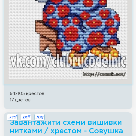
64x105 крестов
17 цветов
.xsd
.pdf
.jpg
Завантажити схеми вишивки
нитками / хрестом - Совушка