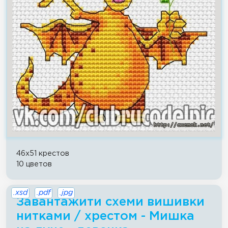
46x51 крестов
10 цветов
.xsd
.pdf
.jpg
Завантажити схеми вишивки
нитками / хрестом - Мишка