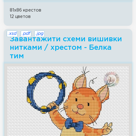
81x86 крестов
12 цветов
.xsd
.pdf
.jpg
Завантажити схеми вишивки
нитками / хрестом - Белка
тим