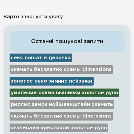
Варто звернуати увагу
Останні пошукові запити
секс лошат и девочка
скачать бесплатно схемы dimensions
золотое руно зимние пейзажи
умиление схема вышивки золотое руно
риолис замок нойшванштайн скачать
скачать бесплатно схемы dimensions
вышиваем крестиком золотое руно