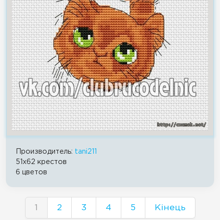
Производитель:
tani211
51x62 крестов
6 цветов
1
2
3
4
5
Кінець