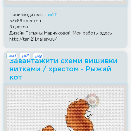
Производитель:
tani211
53x86 крестов
8 цветов
Дизайн Татьяны Марчуковой. Мои работы здесь
http://tani211.gallery.ru/
.xsd
.pdf
.jpg
Завантажити схеми вишивки
нитками / хрестом - Рыжий
кот