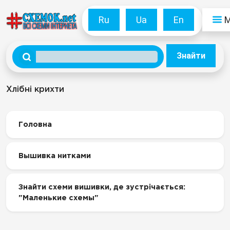
Ru
Ua
En
Знайти
Хлібні крихти
Головна
Вышивка нитками
Знайти схеми вишивки, де зустрічається:
"Маленькие схемы"