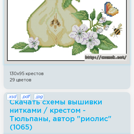
130x95 крестов
29 цветов
.xsd
.pdf
.jpg
Скачать схемы вышивки
нитками / крестом -
Тюльпаны, автор "риолис"
(1065)