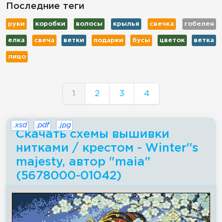
Последние теги
руки
коробки
волосы
крылья
свечка
гобелен
елка
свеча
ветки
подарки
бусы
цветок
ветка
лицо
1
2
3
4
.xsd
.pdf
.jpg
Скачать схемы вышивки
нитками / крестом - Winter''s
majesty, автор "maia"
(5678000-01042)