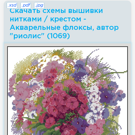
.xsd
.pdf
.jpg
Скачать схемы вышивки
нитками / крестом -
Акварельные флоксы, автор
"риолис" (1069)