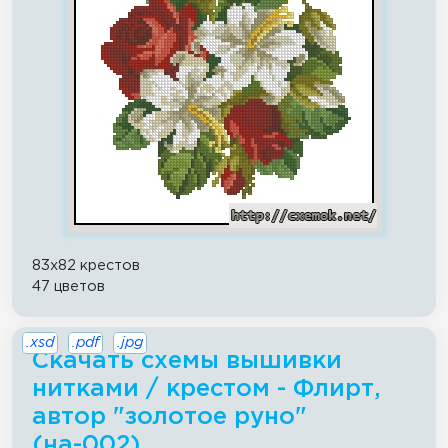
83x82 крестов
47 цветов
.xsd
.pdf
.jpg
Скачать схемы вышивки
нитками / крестом - Флирт,
автор "золотое руно"
(на-002)