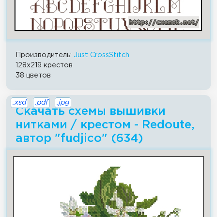
Производитель:
Just CrossStitch
128x219 крестов
38 цветов
.xsd
.pdf
.jpg
Скачать схемы вышивки
нитками / крестом - Redoute,
автор "fudjico" (634)