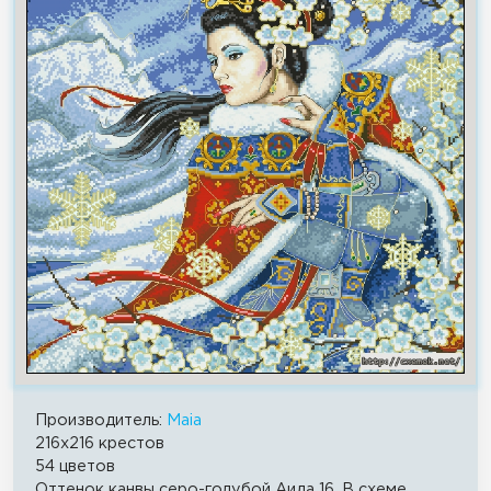
Производитель:
Maia
216x216 крестов
54 цветов
Оттенок канвы серо-голубой Аида 16. В схеме