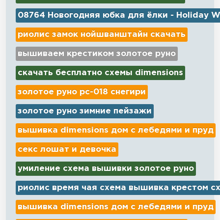
08764 Новогодняя юбка для ёлки - Holiday W
риолис замок нойшванштайн скачать
вышиваем крестиком золотое руно
скачать бесплатно схемы dimensions
золотое руно рс-018 снегири
золотое руно зимние пейзажи
вышивка dimensions дом с лебедями и пруд
секс лошат и девочка
умиление схема вышивки золотое руно
риолис время чая схема вышивка крестом с
вышивка dimensions дом с лебедями и пруд