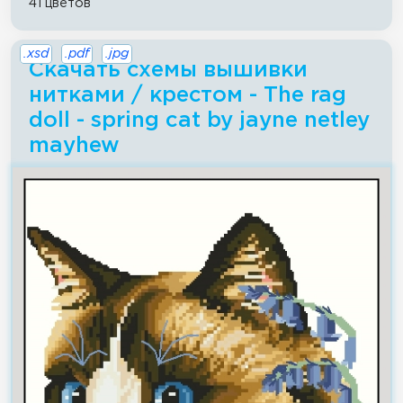
41 цветов
.xsd
.pdf
.jpg
Скачать схемы вышивки
нитками / крестом - The rag
doll - spring cat by jayne netley
mayhew