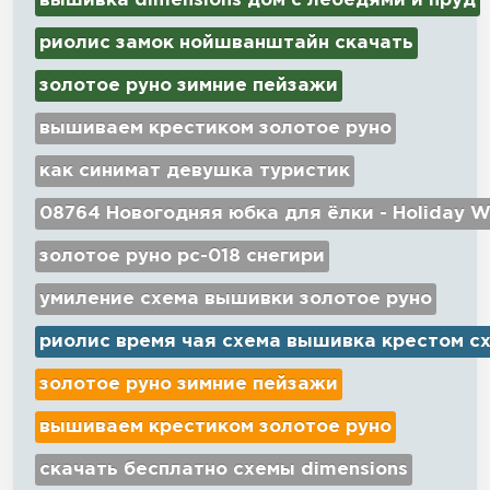
вышивка dimensions дом с лебедями и пруд
риолис замок нойшванштайн скачать
золотое руно зимние пейзажи
вышиваем крестиком золотое руно
как синимат девушка туристик
08764 Новогодняя юбка для ёлки - Holiday W
золотое руно рс-018 снегири
умиление схема вышивки золотое руно
риолис время чая схема вышивка крестом с
золотое руно зимние пейзажи
вышиваем крестиком золотое руно
скачать бесплатно схемы dimensions