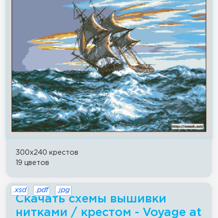
300x240 крестов
19 цветов
.xsd
.pdf
.jpg
Скачать схемы вышивки
нитками / крестом - Voyage at