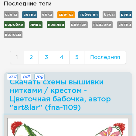
Последние теги
свеча
ветка
елка
свечка
гобелен
бусы
руки
коробки
лицо
крылья
цветок
подарки
ветки
волосы
1
2
3
4
5
Последняя
.xsd
.pdf
.jpg
Скачать схемы вышивки
нитками / крестом -
Цветочная бабочка, автор
"art&lar" (fna-1109)