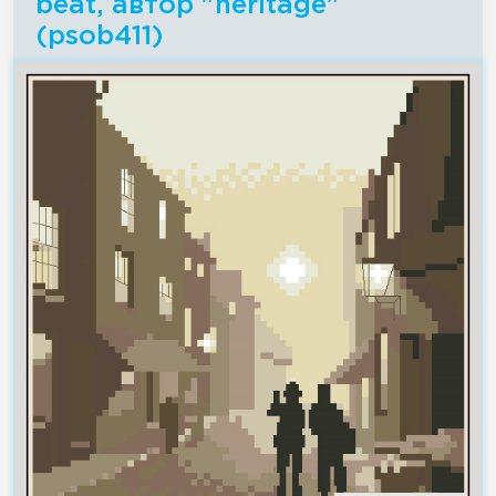
beat, автор "heritage"
(psob411)