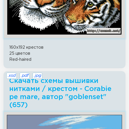
160x192 крестов
25 цветов
Red-haired
.xsd
.pdf
.jpg
Скачать схемы вышивки
нитками / крестом - Corabie
pe mare, автор "goblenset"
(657)