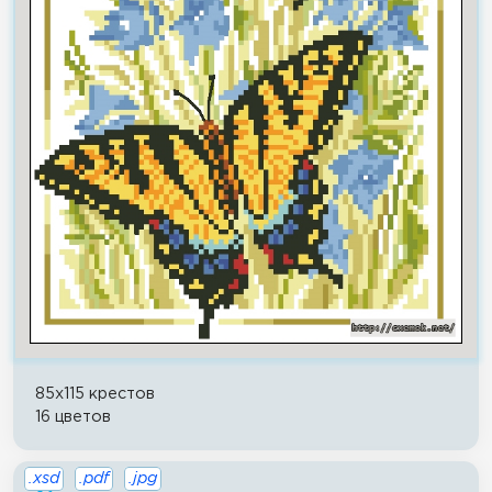
85x115 крестов
16 цветов
.xsd
.pdf
.jpg