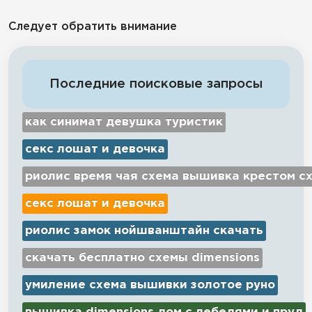
Следует обратить внимание
Последние поисковые запросы
как синимат девушка туристик
секс лошат и девочка
риолис время чая схема вышивка крестом с
секс лошат и девочка
риолис замок нойшванштайн скачать
скачать бесплатно схемы dimensions
умиление схема вышивки золотое руно