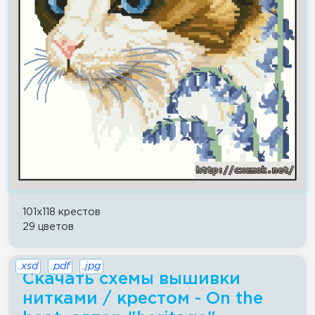
101x118 крестов
29 цветов
.xsd
.pdf
.jpg
Скачать схемы вышивки
нитками / крестом - On the