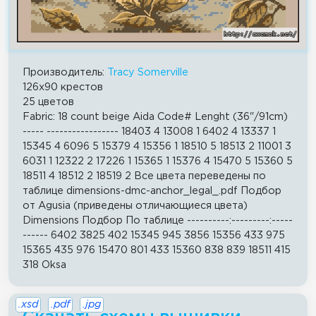
Производитель:
Tracy Somerville
126x90 крестов
25 цветов
Fabric: 18 count beige Aida Code# Lenght (36"/91cm)
----- ----------------- 18403 4 13008 1 6402 4 13337 1
15345 4 6096 5 15379 4 15356 1 18510 5 18513 2 11001 3
6031 1 12322 2 17226 1 15365 1 15376 4 15470 5 15360 5
18511 4 18512 2 18519 2 Все цвета переведены по
таблице dimensions-dmc-anchor_legal_.pdf Подбор
от Agusia (приведены отличающиеся цвета)
Dimensions Подбор По таблице ----------:---------:-----
------ 6402 3825 402 15345 945 3856 15356 433 975
15365 435 976 15470 801 433 15360 838 839 18511 415
318 Oksa
.xsd
.pdf
.jpg