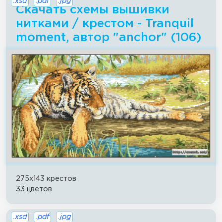
.xsd
.pdf
.jpg
Скачать схемы вышивки
нитками / крестом - Tranquil
moment, автор "anchor" (106)
275x143 крестов
33 цветов
.xsd
.pdf
.jpg