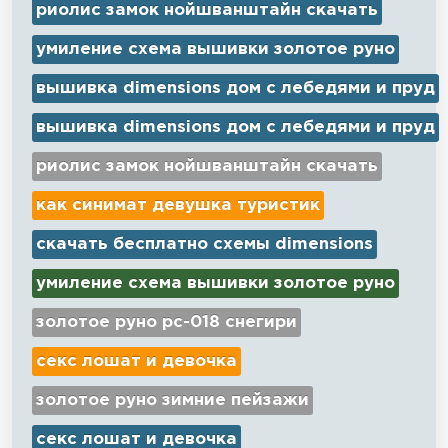
риолис замок нойшванштайн скачать
умиление схема вышивки золотое руно
вышивка dimensions дом с лебедями и пруд
вышивка dimensions дом с лебедями и пруд
риолис замок нойшванштайн скачать
как синимат девушка туристик
скачать бесплатно схемы dimensions
умиление схема вышивки золотое руно
золотое руно рс-018 снегири
секс лошат и девочка
золотое руно зимние пейзажи
секс лошат и девочка