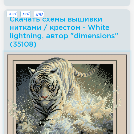
.xsd
.pdf
.jpg
Скачать схемы вышивки
нитками / крестом - White
lightning, автор "dimensions"
(35108)