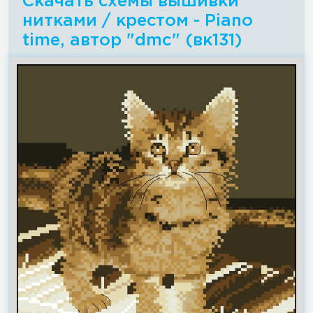
Скачать схемы вышивки
нитками / крестом - Piano
time, автор "dmc" (вк131)