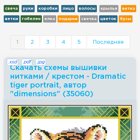
свеча
руки
коробки
лицо
волосы
крылья
ветка
ветки
гобелен
елка
подарки
свечка
цветок
бусы
1
2
3
4
5
Последняя
.xsd
.pdf
.jpg
Скачать схемы вышивки
нитками / крестом - Dramatic
tiger portrait, автор
"dimensions" (35060)