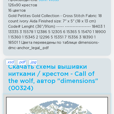
126x90 крестов
16 цветов
Gold Petites Gold Collection - Cross Stitch Fabric: 18
count ivory Aida Finished size: 7" x 5" (18 x 13 cm)
Code# Lenght (36"/91cm) ----- ----------------- 18403 1
13335 3 15578 1 12386 5 12305 6 15365 5 15470 1 18900
1 15360 1 15345 2 12296 5 15351 7 15356 3 18390 1
18501 1 Цвета переведены по таблице dimensions-
dmc-anchor_legal_.pdf
.xsd
.pdf
.jpg
Скачать схемы вышивки
нитками / крестом - Call of
the wolf, автор "dimensions"
(00324)