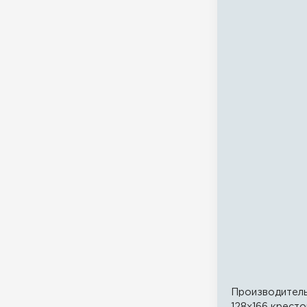
Производител
128x166 кресто