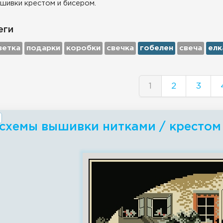
шивки крестом и бисером.
еги
ветка
подарки
коробки
свечка
гобелен
свеча
елк
1
2
3
схемы вышивки нитками / крестом 