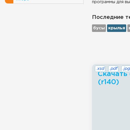
программы для вы
Последние т
бусы
крылья
.xsd
.pdf
.jpg
Скачать 
(r140)