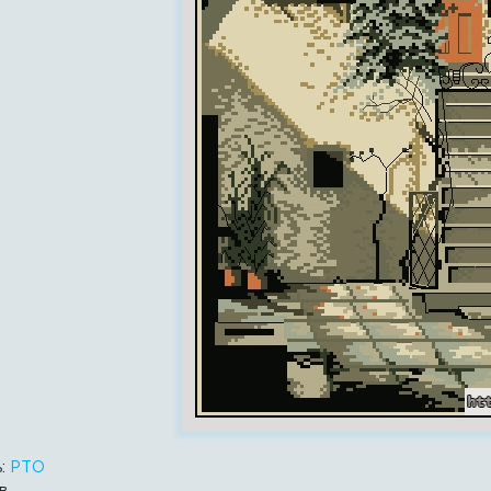
ь:
РТО
в