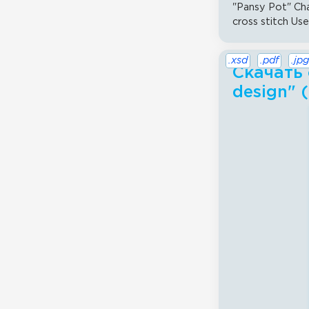
"Pansy Pot" Char
cross stitch Use
.xsd
.pdf
.jpg
Скачать 
design" 