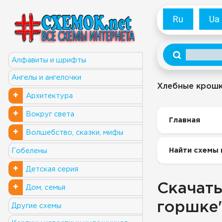
Ru
Ua
Алфавиты и шрифты
Ангелы и ангелочки
Хлебные крош
+
Архитектура
+
Вокруг света
Главная
+
Волшебство, сказки, мифы
Найти схемы 
Гобелены
+
Детская серия
Скачать
+
Дом, семья
горшке
Другие схемы