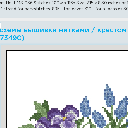
t No. EMS-036 Stitches: 100w x 116h Size: 7.15 x 8.30 inches or 1
 1 strand for backstitches: 895 - for leaves 310 - for all pansies 3
схемы вышивки нитками / крестом -
(73490)