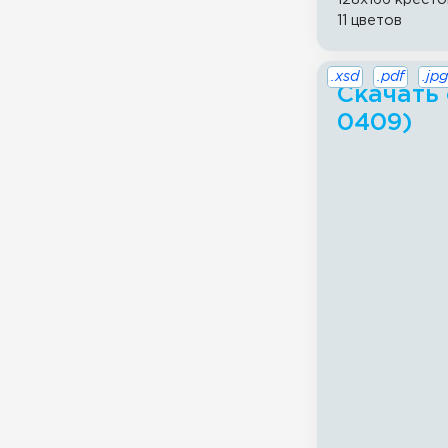
11 цветов
.xsd
.pdf
.jpg
Скачать 
0409)