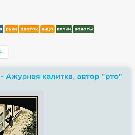
а
руки
цветок
лицо
ветки
волосы
4
- Ажурная калитка, автор "рто"