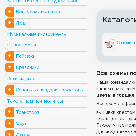
Картины известных художников
+
Контурная вышивка
Каталог
+
Люди
Музыкальные инструменты
Схемы 
Натюрморты
+
Пейзажи
+
Праздники
Все схемы по
Религия, иконы
Наша команда люб
нашем сайте вы м
+
Сезоны, календари, гороскопы
цветы в горшке
.
Текста, надписи, молитвы
Все схемы в фор
+
вышивки крестом 
Транспорт
Они подходят для
+
Фауна
Также, у нас можн
Для искушенных в
+
Флора