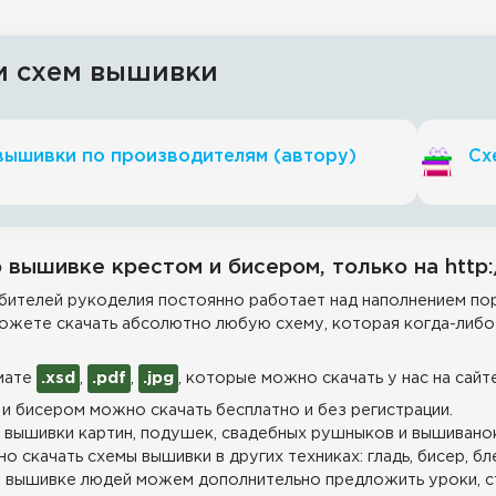
и схем вышивки
вышивки по производителям (автору)
Сх
 вышивке крестом и бисером, только на http:
ителей рукоделия постоянно работает над наполнением пор
ожете скачать абсолютно любую схему, которая когда-либо 
мате
.xsd
,
.pdf
,
.jpg
, которые можно скачать у нас на сайт
и бисером можно скачать бесплатно и без регистрации.
 вышивки картин, подушек, свадебных рушныков и вышиванок
о скачать схемы вышивки в других техниках: гладь, бисер, бл
 вышивке людей можем дополнительно предложить уроки, с