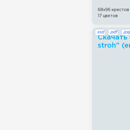
68x96 крестов
17 цветов
.xsd
.pdf
.jpg
Скачать 
stroh" (