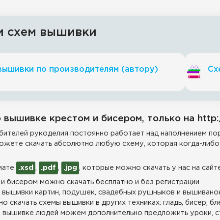
и схем вышивки
вышивки по производителям (автору)
Сх
 вышивке крестом и бисером, только на http:
ителей рукоделия постоянно работает над наполнением пор
ожете скачать абсолютно любую схему, которая когда-либо 
мате
.xsd
,
.pdf
,
.jpg
, которые можно скачать у нас на сайт
и бисером можно скачать бесплатно и без регистрации.
 вышивки картин, подушек, свадебных рушныков и вышиванок
о скачать схемы вышивки в других техниках: гладь, бисер, бл
 вышивке людей можем дополнительно предложить уроки, с