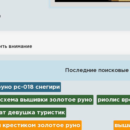
в
ить внимание
Последние поисковые
уно рс-018 снегири
 схема вышивки золотое руно
риолис вр
ат девушка туристик
 крестиком золотое руно
выши