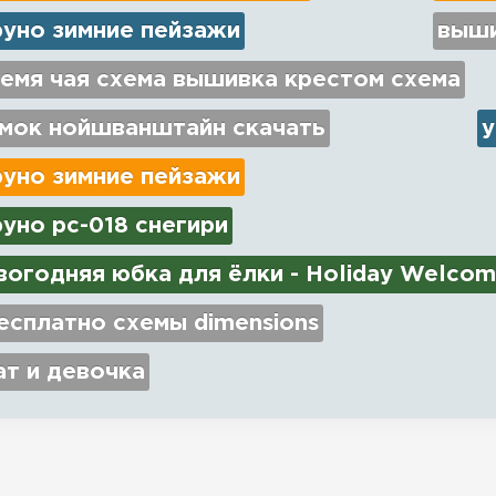
руно зимние пейзажи
выши
емя чая схема вышивка крестом схема
амок нойшванштайн скачать
у
руно зимние пейзажи
уно рс-018 снегири
огодняя юбка для ёлки - Holiday Welcom
есплатно схемы dimensions
ат и девочка