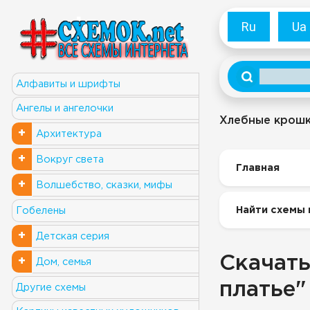
Ru
Ua
Алфавиты и шрифты
Ангелы и ангелочки
Хлебные крош
+
Архитектура
+
Вокруг света
Главная
+
Волшебство, сказки, мифы
Найти схемы 
Гобелены
+
Детская серия
Скачать
+
Дом, семья
платье"
Другие схемы