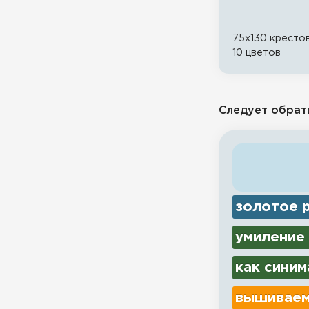
75x130 кресто
10 цветов
Следует обрат
золотое р
умиление
как синим
вышиваем