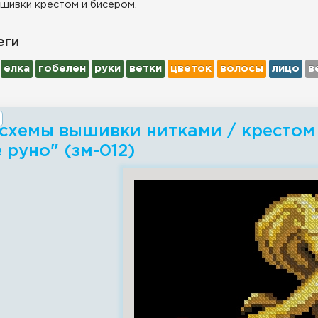
шивки крестом и бисером.
еги
елка
гобелен
руки
ветки
цветок
волосы
лицо
в
схемы вышивки нитками / крестом 
 руно" (зм-012)