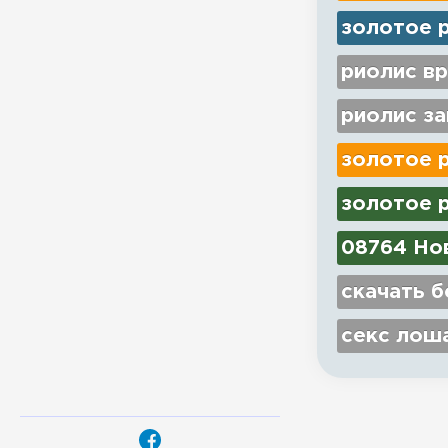
золотое 
риолис вр
риолис з
золотое 
золотое р
08764 Нов
скачать б
секс лош