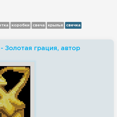
етка
коробки
свеча
крылья
свечка
- Золотая грация, автор