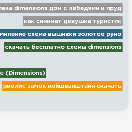
вка dimensions дом с лебедями и пруд
как синимат девушка туристик
миление схема вышивки золотое руно
скачать бесплатно схемы dimensions
e (Dimensions)
риолис замок нойшванштайн скачать