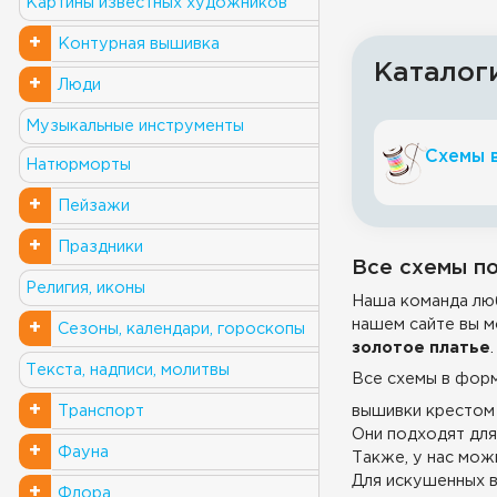
Картины известных художников
+
Контурная вышивка
Каталог
+
Люди
Музыкальные инструменты
Схемы 
Натюрморты
+
Пейзажи
+
Праздники
Все схемы по
Религия, иконы
Наша команда люб
нашем сайте вы м
+
Сезоны, календари, гороскопы
золотое платье
.
Текста, надписи, молитвы
Все схемы в фор
+
вышивки крестом 
Транспорт
Они подходят для
+
Фауна
Также, у нас можн
Для искушенных в
+
Флора