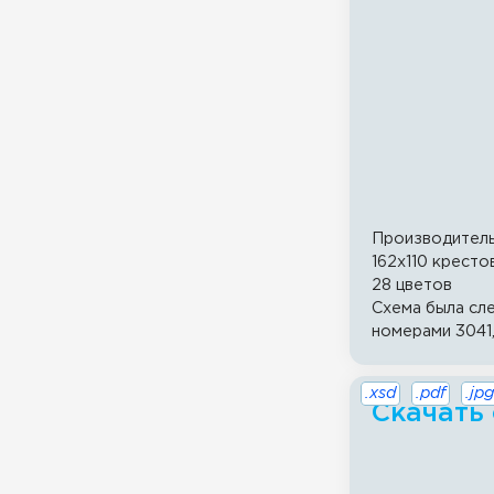
Производител
162x110 кресто
28 цветов
Схема была сле
номерами 3041,
.xsd
.pdf
.jpg
Скачать