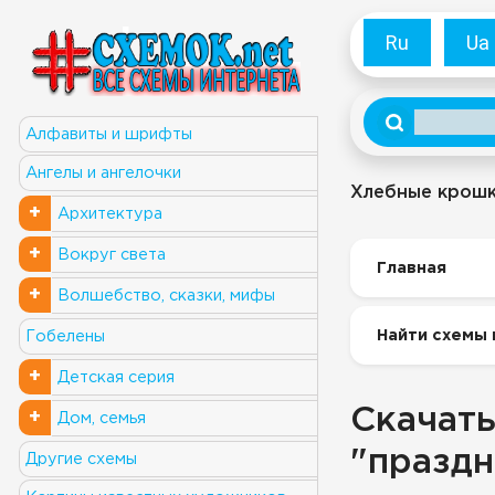
Ru
Ua
Алфавиты и шрифты
Ангелы и ангелочки
Хлебные крош
+
Архитектура
+
Вокруг света
Главная
+
Волшебство, сказки, мифы
Найти схемы 
Гобелены
+
Детская серия
Скачать
+
Дом, семья
"праздн
Другие схемы