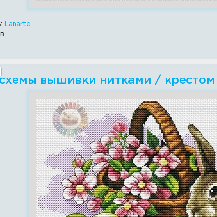
ь:
Lanarte
ов
 схемы вышивки нитками / крестом 