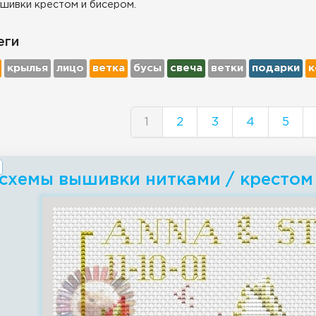
шивки крестом и бисером.
еги
крылья
лицо
ветка
бусы
свеча
ветки
подарки
к
1
2
3
4
5
 схемы вышивки нитками / крестом