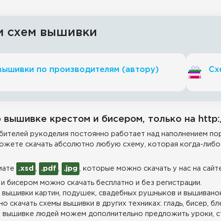
и схем вышивки
вышивки по производителям (автору)
Сх
 вышивке крестом и бисером, только на http:
ителей рукоделия постоянно работает над наполнением пор
ожете скачать абсолютно любую схему, которая когда-либо 
мате
.xsd
,
.pdf
,
.jpg
, которые можно скачать у нас на сайт
и бисером можно скачать бесплатно и без регистрации.
 вышивки картин, подушек, свадебных рушныков и вышиванок
о скачать схемы вышивки в других техниках: гладь, бисер, бл
 вышивке людей можем дополнительно предложить уроки, с