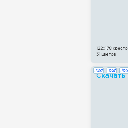
122x178 кресто
31 цветов
.xsd
.pdf
.jpg
Скачать 