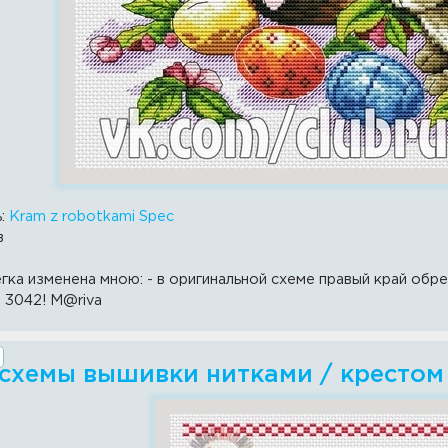
ь:
Kram z robotkami Spec
в
гка изменена мною: - в оригинальной схеме правый край обре
 3042! M@riva
 схемы вышивки нитками / крестом