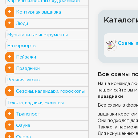
Картины известных художников
+
Контурная вышивка
Каталог
+
Люди
Музыкальные инструменты
Схемы 
Натюрморты
+
Пейзажи
+
Праздники
Все схемы по
Религия, иконы
Наша команда люб
нашем сайте вы м
+
Сезоны, календари, гороскопы
праздники
.
Текста, надписи, молитвы
Все схемы в фор
+
вышивки крестом 
Транспорт
Они подходят для
+
Фауна
Также, у нас можн
Для искушенных в
+
Флора