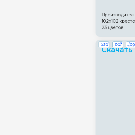
Производител
102x102 крест
23 цветов
.xsd
.pdf
.jpg
Скачать