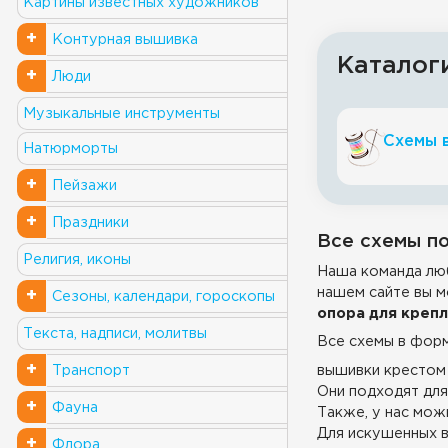
Картины известных художников
+
Контурная вышивка
Каталог
+
Люди
Музыкальные инструменты
Схемы 
Натюрморты
+
Пейзажи
+
Праздники
Все схемы по
Религия, иконы
Наша команда люб
нашем сайте вы м
+
Сезоны, календари, гороскопы
опора для креп
Текста, надписи, молитвы
Все схемы в фор
+
вышивки крестом 
Транспорт
Они подходят для
+
Фауна
Также, у нас можн
Для искушенных в
+
Флора