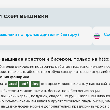
и схем вышивки
вышивки по производителям (автору)
Сх
 вышивке крестом и бисером, только на http:
ителей рукоделия постоянно работает над наполнением пор
ожете скачать абсолютно любую схему, которая когда-либо 
ления фонарика
.
мате
.xsd
,
.pdf
,
.jpg
, которые можно скачать у нас на сайт
и бисером можно скачать бесплатно и без регистрации.
 вышивки картин, подушек, свадебных рушныков и вышиванок
о скачать схемы вышивки в других техниках: гладь, бисер, бл
 вышивке людей можем дополнительно предложить уроки, с