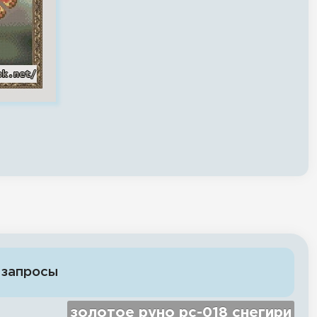
 запросы
золотое руно рс-018 снегири