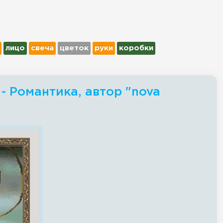
лицо
свеча
цветок
руки
коробки
- Романтика, автор "nova