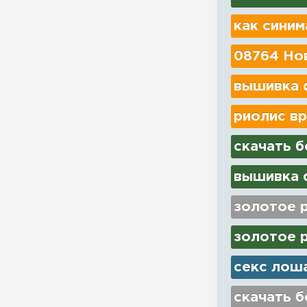
как синим
08764 Нов
вышивка d
риолис вр
скачать б
вышивка d
золотое р
золотое 
секс лош
скачать б