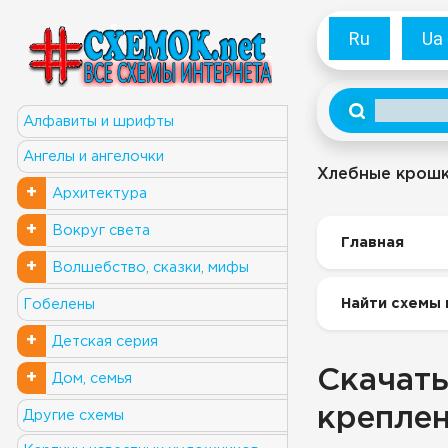
Ru
Ua
Алфавиты и шрифты
Ангелы и ангелочки
Хлебные крош
+
Архитектура
+
Вокруг света
Главная
+
Волшебство, сказки, мифы
Найти схемы 
Гобелены
+
Детская серия
Скачать
+
Дом, семья
крепле
Другие схемы