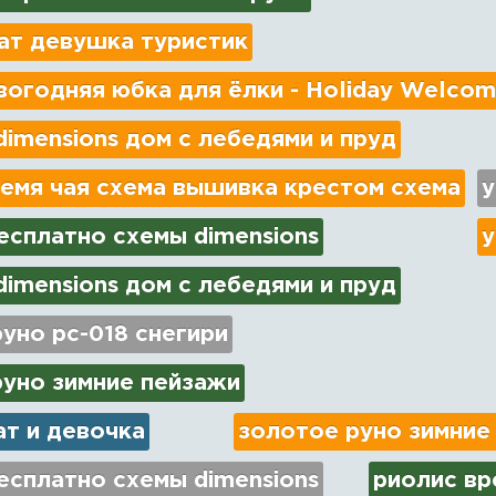
ат девушка туристик
огодняя юбка для ёлки - Holiday Welcom
imensions дом с лебедями и пруд
емя чая схема вышивка крестом схема
у
есплатно схемы dimensions
у
imensions дом с лебедями и пруд
уно рс-018 снегири
руно зимние пейзажи
ат и девочка
золотое руно зимние
есплатно схемы dimensions
риолис вр