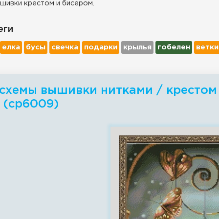
шивки крестом и бисером.
еги
елка
бусы
свечка
подарки
крылья
гобелен
ветки
схемы вышивки нитками / крестом 
 (ср6009)