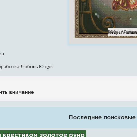
ов
доработка Любовь Ющук
ить внимание
Последние поисковые
 крестиком золотое руно