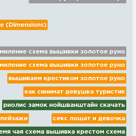
e (Dimensions)
миление схема вышивки золотое руно
миление схема вышивки золотое руно
вышиваем крестиком золотое руно
как синимат девушка туристик
риолис замок нойшванштайн скачать
 пейзажи
секс лошат и девочка
емя чая схема вышивка крестом схема