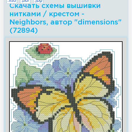
.xsd
.pdf
.jpg
Скачать схемы вышивки
нитками / крестом -
Neighbors, автор "dimensions"
(72894)