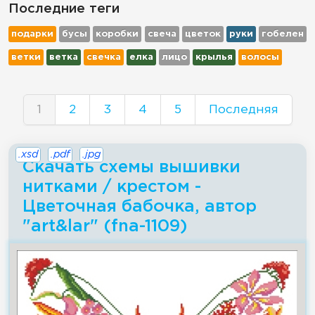
Последние теги
подарки
бусы
коробки
свеча
цветок
руки
гобелен
ветки
ветка
свечка
елка
лицо
крылья
волосы
1
2
3
4
5
Последняя
.xsd
.pdf
.jpg
Скачать схемы вышивки
нитками / крестом -
Цветочная бабочка, автор
"art&lar" (fna-1109)