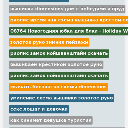
вышивка dimensions дом с лебедями и пруд
риолис время чая схема вышивка крестом с
08764 Новогодняя юбка для ёлки - Holiday W
золотое руно зимние пейзажи
риолис замок нойшванштайн скачать
вышиваем крестиком золотое руно
риолис замок нойшванштайн скачать
скачать бесплатно схемы dimensions
умиление схема вышивки золотое руно
секс лошат и девочка
как синимат девушка туристик