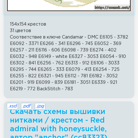
154x154 крестов
31 цветов
Соответствие в ключе Candamar - DMC E6105 - 3782
E6092 - 3371 E6266 - 341 E6296 - 745 E6052 - 369
E6257 - 211 E6116 - 606 E6098 - 739 E6274 - 402
E6032 - 948 E6149 - white E6327 - 3053 E6054 - 910
E6302 - 841 E6256 - 762 E6313 - 912 E6106 - 3033
E6295 - 744 E6265 - 333 E6079 - 413 E6254 - 725
E6255 - 822 E6321 - 945 E6112 - 781 E6182 - 3052
E6201 - 919 E6099 - 839 E6181 - 3051 E6339 - 921
E6219 - 772 BackStitch - 783
.xsd
.pdf
.jpg
Скачать схемы вышивки
нитками / крестом - Red
admiral with honeysuckle,
автор "anchor" (cc83323)