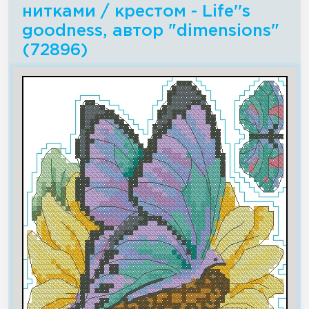
нитками / крестом - Life''s
goodness, автор "dimensions"
(72896)