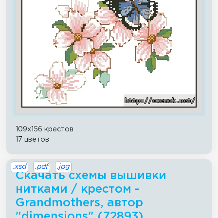
109x156 крестов
17 цветов
.xsd
.pdf
.jpg
Скачать схемы вышивки
нитками / крестом -
Grandmothers, автор
"dimensions" (72893)