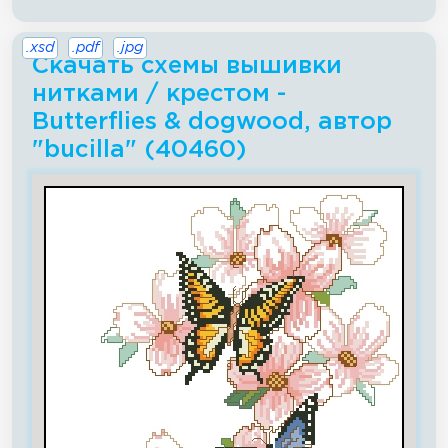
.xsd
.pdf
.jpg
Скачать схемы вышивки
нитками / крестом -
Butterflies & dogwood, автор
"bucilla" (40460)