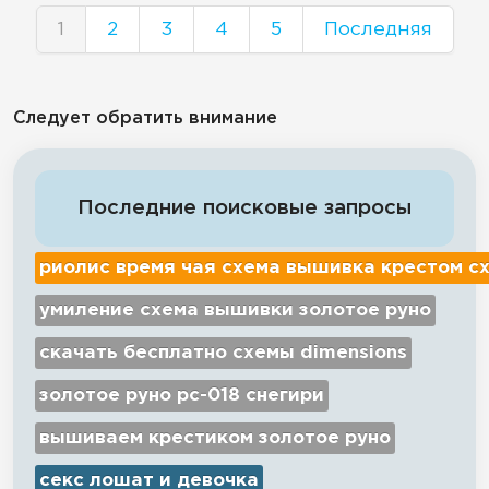
1
2
3
4
5
Последняя
Следует обратить внимание
Последние поисковые запросы
риолис время чая схема вышивка крестом с
умиление схема вышивки золотое руно
скачать бесплатно схемы dimensions
золотое руно рс-018 снегири
вышиваем крестиком золотое руно
секс лошат и девочка