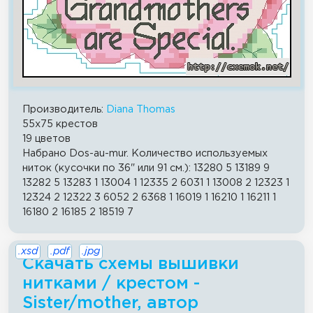
Производитель:
Diana Thomas
55x75 крестов
19 цветов
Набрано Dos-au-mur. Количество используемых
ниток (кусочки по 36" или 91 см.): 13280 5 13189 9
13282 5 13283 1 13004 1 12335 2 6031 1 13008 2 12323 1
12324 2 12322 3 6052 2 6368 1 16019 1 16210 1 16211 1
16180 2 16185 2 18519 7
.xsd
.pdf
.jpg
Скачать схемы вышивки
нитками / крестом -
Sister/mother, автор