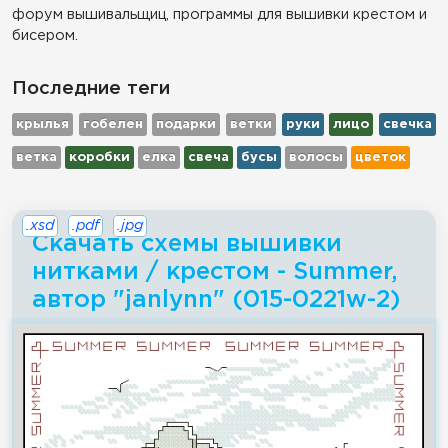
форум вышивальщиц, программы для вышивки крестом и
бисером.
Последние теги
крылья
гобелен
подарки
ветки
руки
лицо
свечка
ветка
коробки
елка
свеча
бусы
волосы
цветок
.xsd
.pdf
.jpg
Скачать схемы вышивки
нитками / крестом - Summer,
автор "janlynn" (015-0221w-2)