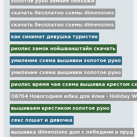
золотое руно зимние пейзажи
скачать бесплатно схемы dimensions
скачать бесплатно схемы dimensions
как синимат девушка туристик
риолис замок нойшванштайн скачать
умиление схема вышивки золотое руно
умиление схема вышивки золотое руно
риолис время чая схема вышивка крестом с
08764 Новогодняя юбка для ёлки - Holiday W
вышиваем крестиком золотое руно
секс лошат и девочка
вышивка dimensions дом с лебедями и пруд