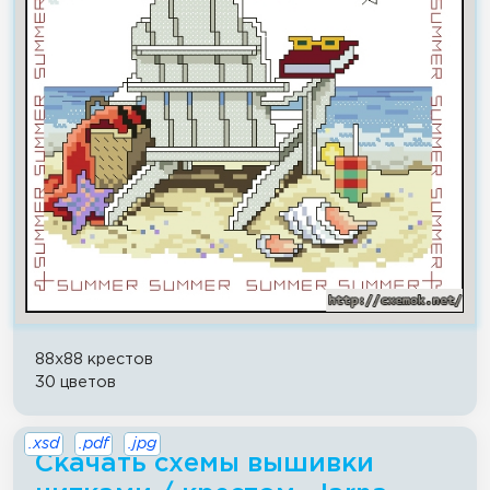
88x88 крестов
30 цветов
.xsd
.pdf
.jpg
Скачать схемы вышивки