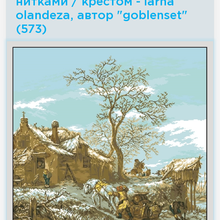
нитками / крестом - Iarna
olandeza, автор "goblenset"
(573)