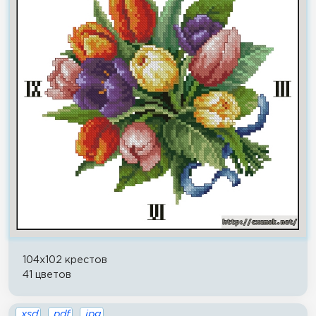
104x102 крестов
41 цветов
.xsd
.pdf
.jpg