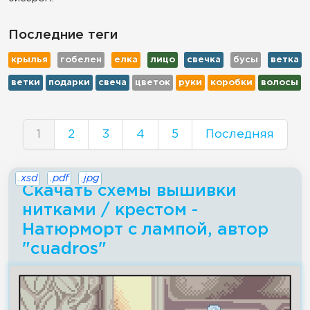
Последние теги
крылья
гобелен
елка
лицо
свечка
бусы
ветка
ветки
подарки
свеча
цветок
руки
коробки
волосы
1
2
3
4
5
Последняя
.xsd
.pdf
.jpg
Скачать схемы вышивки
нитками / крестом -
Натюрморт с лампой, автор
"cuadros"