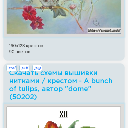
160x128 крестов
90 цветов
.xsd
.pdf
.jpg
Скачать схемы вышивки
нитками / крестом - A bunch
of tulips, автор "dome"
(50202)