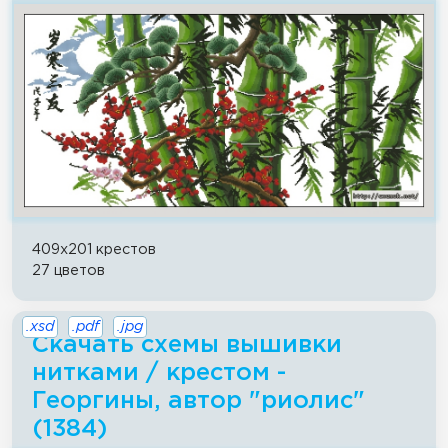
409x201 крестов
27 цветов
.xsd
.pdf
.jpg
Скачать схемы вышивки
нитками / крестом -
Георгины, автор "риолис"
(1384)