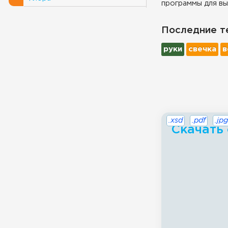
программы для вы
Последние т
руки
свечка
в
.xsd
.pdf
.jpg
Скачать 