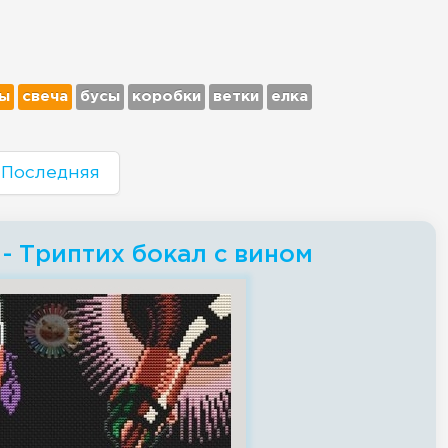
ы
свеча
бусы
коробки
ветки
елка
Последняя
- Триптих бокал с вином