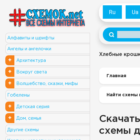
Ru
Ua
Алфавиты и шрифты
Ангелы и ангелочки
Хлебные крош
+
Архитектура
+
Вокруг света
Главная
+
Волшебство, сказки, мифы
Найти схемы 
Гобелены
+
Детская серия
Скачать
+
Дом, семья
схемы д
Другие схемы