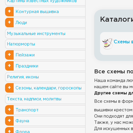
Картины известных художников
+
Контурная вышивка
Каталог
+
Люди
Музыкальные инструменты
Схемы 
Натюрморты
+
Пейзажи
+
Праздники
Все схемы по
Религия, иконы
Наша команда люб
нашем сайте вы м
+
Сезоны, календари, гороскопы
Другие схемы д
Текста, надписи, молитвы
Все схемы в фор
+
вышивки крестом 
Транспорт
Они подходят для
+
Фауна
Также, у нас можн
Для искушенных в
+
Флора