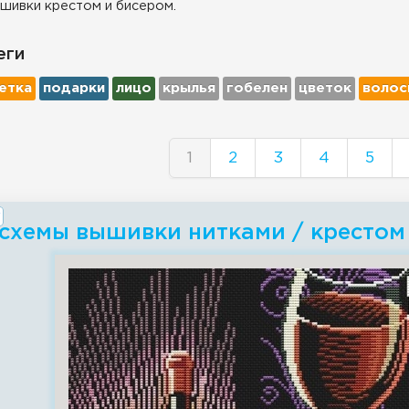
шивки крестом и бисером.
еги
етка
подарки
лицо
крылья
гобелен
цветок
волос
1
2
3
4
5
схемы вышивки нитками / крестом 