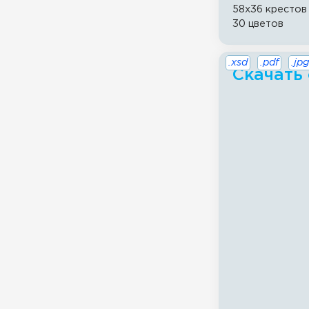
58x36 крестов
30 цветов
.xsd
.pdf
.jpg
Скачать