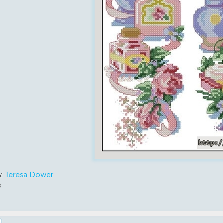
ь:
Teresa Dower
в