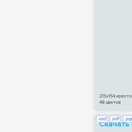
215x154 кресто
48 цветов
.xsd
.pdf
.jpg
Скачать