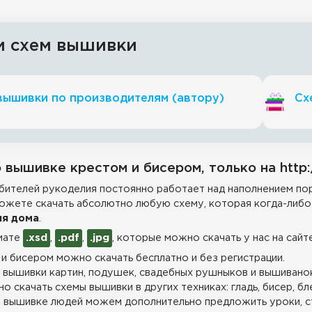
и схем вышивки
вышивки по производителям (автору)
Сх
 вышивке крестом и бисером, только на http:
ителей рукоделия постоянно работает над наполнением пор
ожете скачать абсолютно любую схему, которая когда-либо 
ля дома
.
мате
.xsd
,
.pdf
,
.jpg
, которые можно скачать у нас на сайт
и бисером можно скачать бесплатно и без регистрации.
 вышивки картин, подушек, свадебных рушныков и вышиванок
о скачать схемы вышивки в других техниках: гладь, бисер, бл
 вышивке людей можем дополнительно предложить уроки, с