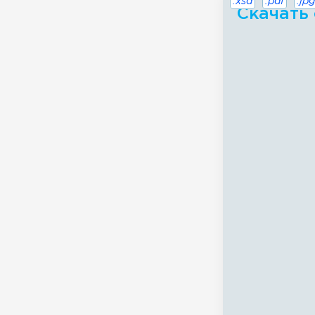
.xsd
.pdf
.jpg
Скачать