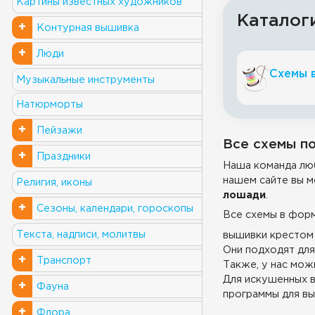
Картины известных художников
Каталог
+
Контурная вышивка
+
Люди
Схемы 
Музыкальные инструменты
Натюрморты
+
Пейзажи
Все схемы по
+
Праздники
Наша команда люб
нашем сайте вы м
Религия, иконы
лошади
.
+
Сезоны, календари, гороскопы
Все схемы в фор
Текста, надписи, молитвы
вышивки крестом 
Они подходят для
+
Транспорт
Также, у нас можн
Для искушенных в
+
Фауна
программы для вы
+
Флора