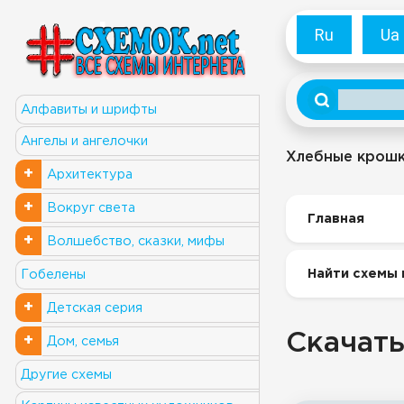
Ru
Ua
Алфавиты и шрифты
Ангелы и ангелочки
Хлебные крош
+
Архитектура
+
Вокруг света
Главная
+
Волшебство, сказки, мифы
Найти схемы 
Гобелены
+
Детская серия
Скачать
+
Дом, семья
Другие схемы