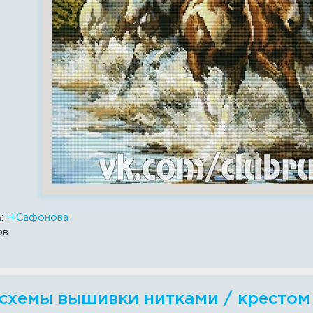
ь:
Н.Сафонова
ов
 схемы вышивки нитками / крестом