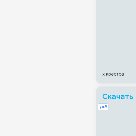
x крестов
Скачать
.pdf