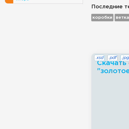
Последние т
коробки
ветка
.xsd
.pdf
.jpg
Скачать 
"золотое