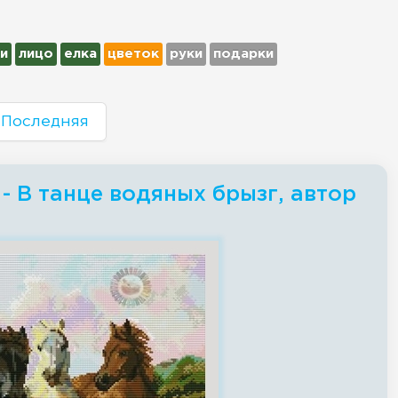
и
лицо
елка
цветок
руки
подарки
Последняя
- В танце водяных брызг, автор