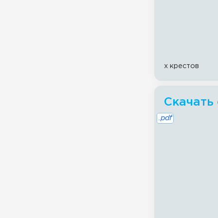
x крестов
Скачать
.pdf