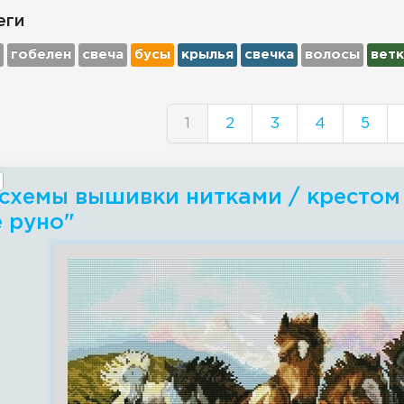
еги
гобелен
свеча
бусы
крылья
свечка
волосы
ветк
1
2
3
4
5
схемы вышивки нитками / крестом 
 руно"