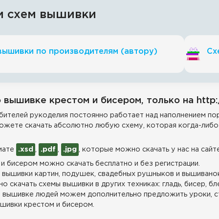
и схем вышивки
вышивки по производителям (автору)
Сх
 вышивке крестом и бисером, только на http:
ителей рукоделия постоянно работает над наполнением пор
ожете скачать абсолютно любую схему, которая когда-либо 
мате
.xsd
,
.pdf
,
.jpg
, которые можно скачать у нас на сайт
и бисером можно скачать бесплатно и без регистрации.
 вышивки картин, подушек, свадебных рушныков и вышиванок
о скачать схемы вышивки в других техниках: гладь, бисер, бл
 вышивке людей можем дополнительно предложить уроки, с
шивки крестом и бисером.