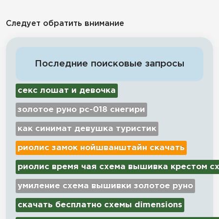
Следует обратить внимание
Последние поисковые запросы
секс лошат и девочка
золотое руно рс-018 снегири
как синимат девушка туристик
риолис замок нойшванштайн скачать
риолис время чая схема вышивка крестом с
умиление схема вышивки золотое руно
скачать бесплатно схемы dimensions