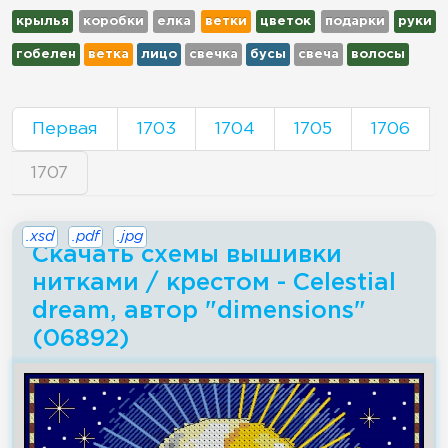
крылья
коробки
елка
ветки
цветок
подарки
руки
гобелен
ветка
лицо
свечка
бусы
свеча
волосы
Первая
1703
1704
1705
1706
1707
.xsd
.pdf
.jpg
Скачать схемы вышивки
нитками / крестом - Celestial
dream, автор "dimensions"
(06892)