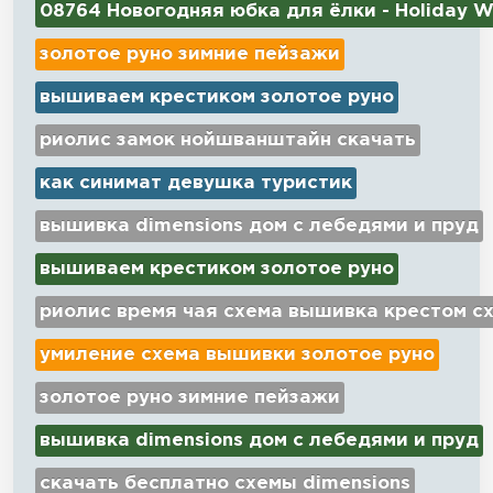
08764 Новогодняя юбка для ёлки - Holiday W
золотое руно зимние пейзажи
вышиваем крестиком золотое руно
риолис замок нойшванштайн скачать
как синимат девушка туристик
вышивка dimensions дом с лебедями и пруд
вышиваем крестиком золотое руно
риолис время чая схема вышивка крестом с
умиление схема вышивки золотое руно
золотое руно зимние пейзажи
вышивка dimensions дом с лебедями и пруд
скачать бесплатно схемы dimensions