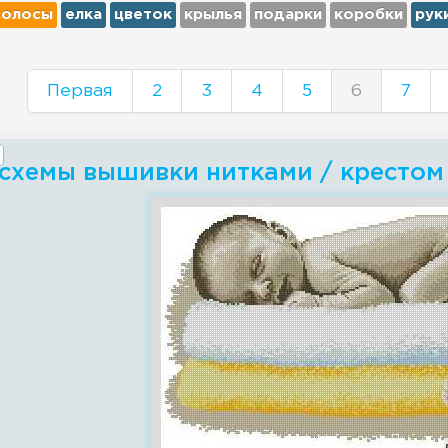
волосы
елка
цветок
крылья
подарки
коробки
рук
Первая
2
3
4
5
6
7
 схемы вышивки нитками / крестом