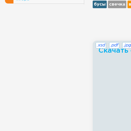
бусы
свечка
.xsd
.pdf
.jpg
Скачать