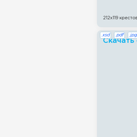
212x119 кресто
.xsd
.pdf
.jpg
Скачать