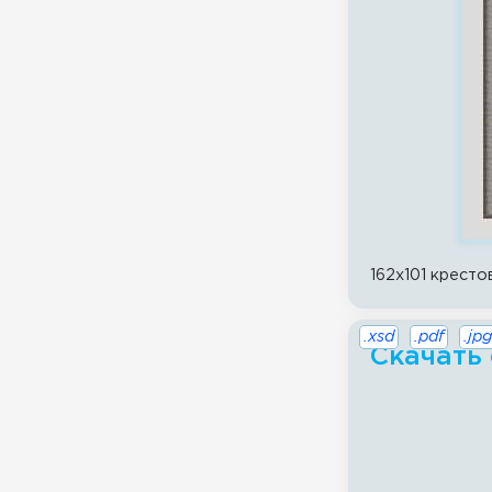
162x101 кресто
.xsd
.pdf
.jpg
Скачать