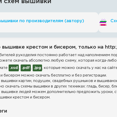
и схем вышивки
вышивки по производителям (автору)
Сх
 вышивке крестом и бисером, только на http:
ителей рукоделия постоянно работает над наполнением пор
ожете скачать абсолютно любую схему, которая когда-либо 
мате
.xsd
,
.pdf
,
.jpg
, которые можно скачать у нас на сайт
и бисером можно скачать бесплатно и без регистрации.
 вышивки картин, подушек, свадебных рушныков и вышиванок
о скачать схемы вышивки в других техниках: гладь, бисер, бл
 вышивке людей можем дополнительно предложить уроки, с
шивки крестом и бисером.
еги