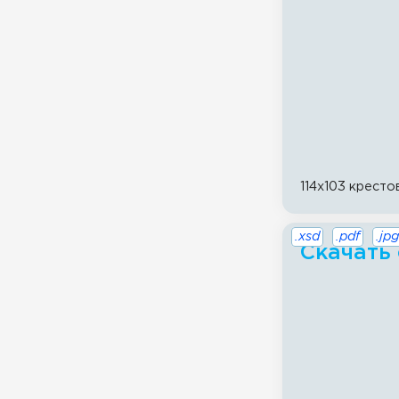
114x103 кресто
.xsd
.pdf
.jpg
Скачать