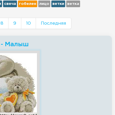
и
свеча
гобелен
лицо
ветки
ветка
8
9
10
Последняя
 - Малыш