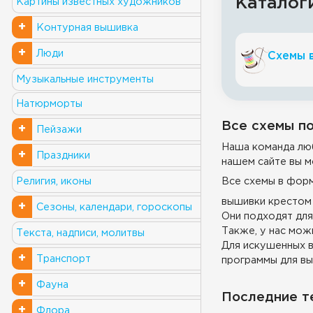
Каталог
Картины известных художников
+
Контурная вышивка
+
Люди
Схемы 
Музыкальные инструменты
Натюрморты
Все схемы по
+
Пейзажи
Наша команда люб
+
Праздники
нашем сайте вы м
Все схемы в фор
Религия, иконы
вышивки крестом 
+
Сезоны, календари, гороскопы
Они подходят для
Также, у нас можн
Текста, надписи, молитвы
Для искушенных в
+
Транспорт
программы для вы
+
Фауна
Последние т
+
Флора