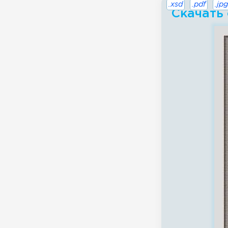
.xsd
.pdf
.jpg
Скачать