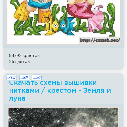
94x92 крестов
25 цветов
.xsd
.pdf
.jpg
Скачать схемы вышивки
нитками / крестом - Земля и
луна