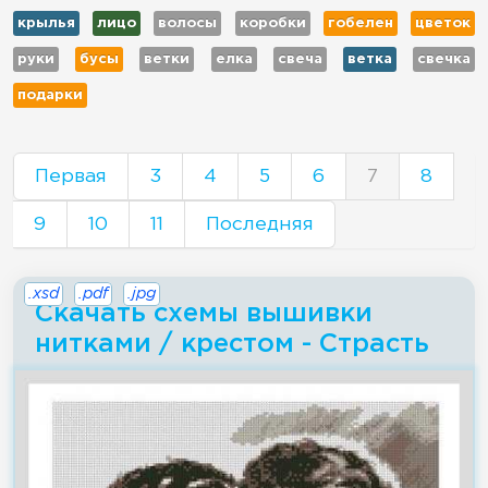
крылья
лицо
волосы
коробки
гобелен
цветок
руки
бусы
ветки
елка
свеча
ветка
свечка
подарки
Первая
3
4
5
6
7
8
9
10
11
Последняя
.xsd
.pdf
.jpg
Скачать схемы вышивки
нитками / крестом - Страсть