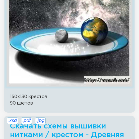
150x130 крестов
90 цветов
.xsd
.pdf
.jpg
Скачать схемы вышивки
нитками / крестом - Древняя