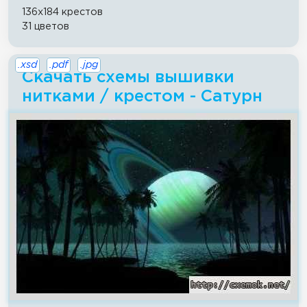
136x184 крестов
31 цветов
.xsd
.pdf
.jpg
Скачать схемы вышивки
нитками / крестом - Сатурн