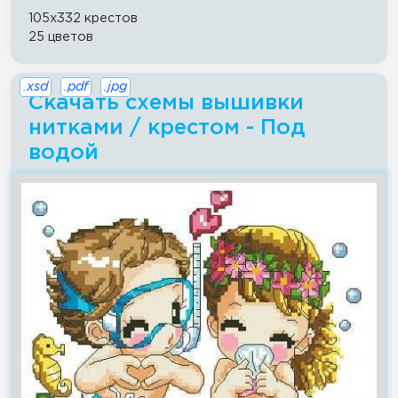
105x332 крестов
25 цветов
.xsd
.pdf
.jpg
Скачать схемы вышивки
нитками / крестом - Под
водой