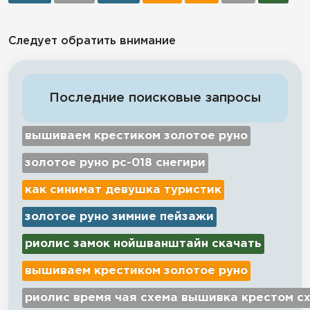
Следует обратить внимание
Последние поисковые запросы
вышиваем крестиком золотое руно
золотое руно рс-018 снегири
как синимат девушка туристик
золотое руно зимние пейзажи
риолис замок нойшванштайн скачать
вышиваем крестиком золотое руно
риолис время чая схема вышивка крестом с