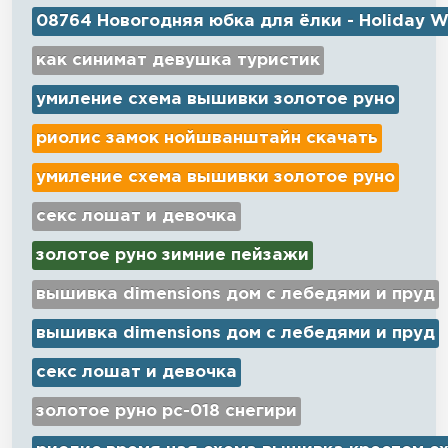
08764 Новогодняя юбка для ёлки - Holiday W
как синимат девушка туристик
умиление схема вышивки золотое руно
риолис замок нойшванштайн скачать
умиление схема вышивки золотое руно
секс лошат и девочка
золотое руно зимние пейзажи
вышивка dimensions дом с лебедями и пруд
вышивка dimensions дом с лебедями и пруд
секс лошат и девочка
золотое руно рс-018 снегири