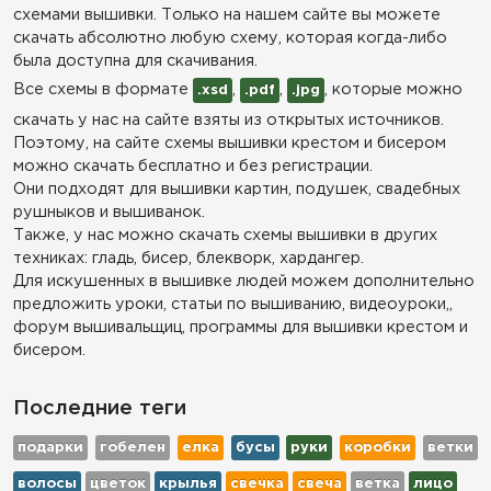
схемами вышивки. Только на нашем сайте вы можете
скачать абсолютно любую схему, которая когда-либо
была доступна для скачивания.
Все схемы в формате
,
,
, которые можно
.xsd
.pdf
.jpg
скачать у нас на сайте взяты из открытых источников.
Поэтому, на сайте схемы вышивки крестом и бисером
можно скачать бесплатно и без регистрации.
Они подходят для вышивки картин, подушек, свадебных
рушныков и вышиванок.
Также, у нас можно скачать схемы вышивки в других
техниках: гладь, бисер, блекворк, хардангер.
Для искушенных в вышивке людей можем дополнительно
предложить уроки, статьи по вышиванию, видеоуроки,,
форум вышивальщиц, программы для вышивки крестом и
бисером.
Последние теги
подарки
гобелен
елка
бусы
руки
коробки
ветки
волосы
цветок
крылья
свечка
свеча
ветка
лицо