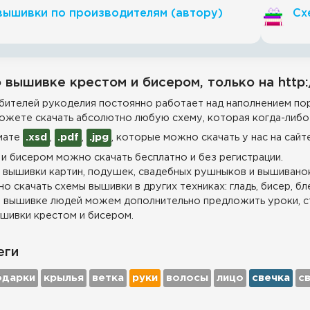
вышивки по производителям (автору)
Сх
 вышивке крестом и бисером, только на http:
ителей рукоделия постоянно работает над наполнением пор
ожете скачать абсолютно любую схему, которая когда-либо 
мате
.xsd
,
.pdf
,
.jpg
, которые можно скачать у нас на сайт
и бисером можно скачать бесплатно и без регистрации.
 вышивки картин, подушек, свадебных рушныков и вышиванок
о скачать схемы вышивки в других техниках: гладь, бисер, бл
 вышивке людей можем дополнительно предложить уроки, с
шивки крестом и бисером.
еги
одарки
крылья
ветка
руки
волосы
лицо
свечка
с