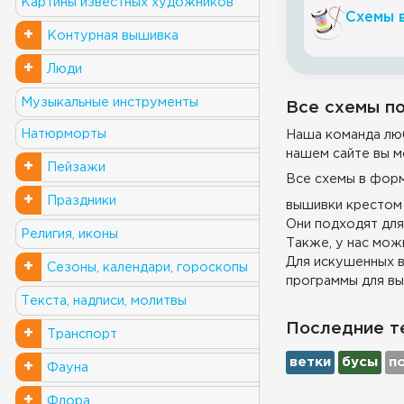
Картины известных художников
Схемы 
+
Контурная вышивка
+
Люди
Музыкальные инструменты
Все схемы по
Натюрморты
Наша команда люб
нашем сайте вы м
+
Пейзажи
Все схемы в фор
+
Праздники
вышивки крестом 
Они подходят для
Религия, иконы
Также, у нас можн
Для искушенных в
+
Сезоны, календари, гороскопы
программы для вы
Текста, надписи, молитвы
Последние т
+
Транспорт
ветки
бусы
п
+
Фауна
+
Флора