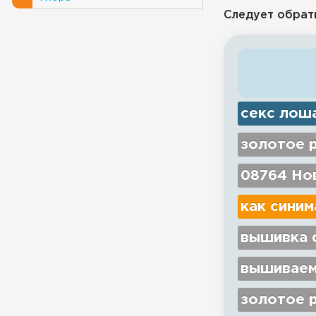
Следует обрат
секс лош
золотое 
08764 Нов
как синим
вышивка d
вышиваем
золотое р