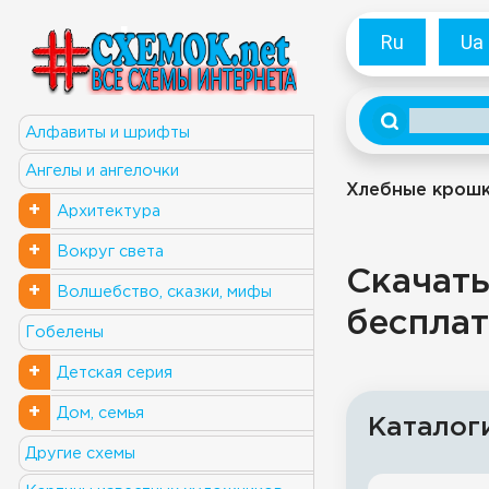
Ru
Ua
Алфавиты и шрифты
Ангелы и ангелочки
Хлебные крош
+
Архитектура
+
Вокруг света
Скачать
+
Волшебство, сказки, мифы
бесплат
Гобелены
+
Детская серия
+
Дом, семья
Каталог
Другие схемы