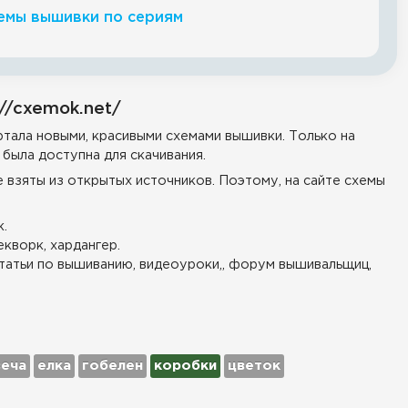
емы вышивки по сериям
//cxemok.net/
тала новыми, красивыми схемами вышивки. Только на
была доступна для скачивания.
е взяты из открытых источников. Поэтому, на сайте схемы
.
екворк, хардангер.
татьи по вышиванию, видеоуроки,, форум вышивальщиц,
веча
елка
гобелен
коробки
цветок