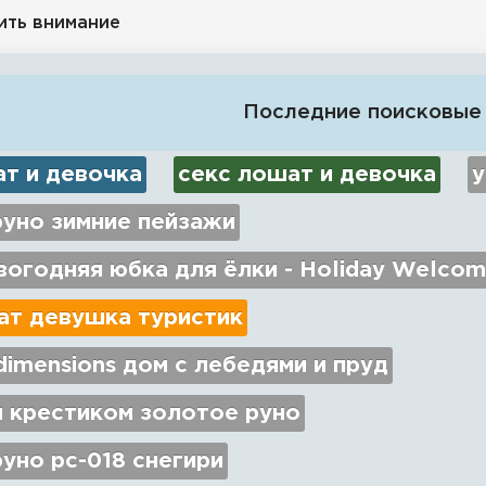
ить внимание
Последние поисковые
ат и девочка
секс лошат и девочка
у
руно зимние пейзажи
огодняя юбка для ёлки - Holiday Welcom
ат девушка туристик
imensions дом с лебедями и пруд
 крестиком золотое руно
уно рс-018 снегири