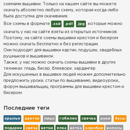
схемами вышивки. Только на нашем сайте вы можете
скачать абсолютно любую схему, которая когда-либо
была доступна для скачивания.
Все схемы в формате
,
,
, которые можно
.xsd
.pdf
.jpg
скачать у нас на сайте взяты из открытых источников.
Поэтому, на сайте схемы вышивки крестом и бисером
можно скачать бесплатно и без регистрации.
Они подходят для вышивки картин, подушек, свадебных
рушныков и вышиванок.
Также, у нас можно скачать схемы вышивки в других
техниках: гладь, бисер, блекворк, хардангер.
Для искушенных в вышивке людей можем дополнительно
предложить уроки, статьи по вышиванию, видеоуроки,,
форум вышивальщиц, программы для вышивки крестом и
бисером.
Последние теги
крылья
цветок
лицо
гобелен
свечка
руки
бусы
подарки
свеча
ветки
елка
ветка
коробки
волосы