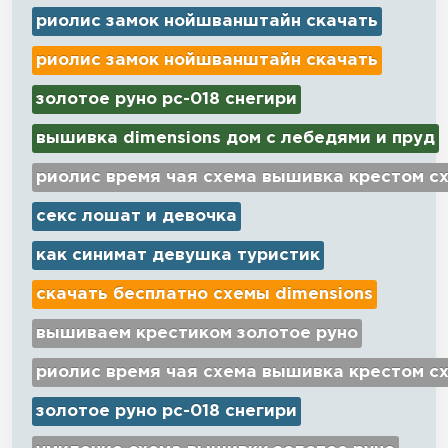
риолис замок нойшванштайн скачать
риолис замок нойшванштайн скачать
золотое руно рс-018 снегири
вышивка dimensions дом с лебедями и пруд
риолис время чая схема вышивка крестом с
секс лошат и девочка
как синимат девушка туристик
скачать бесплатно схемы dimensions
вышиваем крестиком золотое руно
риолис время чая схема вышивка крестом с
золотое руно рс-018 снегири