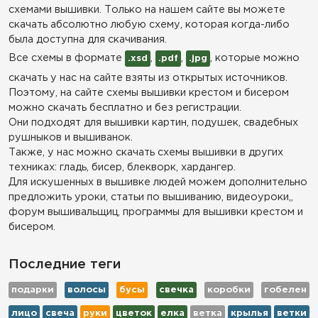
схемами вышивки. Только на нашем сайте вы можете
скачать абсолютно любую схему, которая когда-либо
была доступна для скачивания.
Все схемы в формате
,
,
, которые можно
.xsd
.pdf
.jpg
скачать у нас на сайте взяты из открытых источников.
Поэтому, на сайте схемы вышивки крестом и бисером
можно скачать бесплатно и без регистрации.
Они подходят для вышивки картин, подушек, свадебных
рушныков и вышиванок.
Также, у нас можно скачать схемы вышивки в других
техниках: гладь, бисер, блекворк, хардангер.
Для искушенных в вышивке людей можем дополнительно
предложить уроки, статьи по вышиванию, видеоуроки,,
форум вышивальщиц, программы для вышивки крестом и
бисером.
Последние теги
подарки
волосы
бусы
свечка
коробки
гобелен
лицо
свеча
руки
цветок
елка
ветка
крылья
ветки