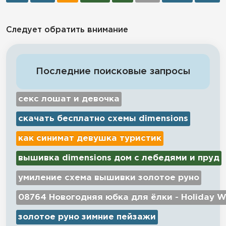
Следует обратить внимание
Последние поисковые запросы
секс лошат и девочка
скачать бесплатно схемы dimensions
как синимат девушка туристик
вышивка dimensions дом с лебедями и пруд
умиление схема вышивки золотое руно
08764 Новогодняя юбка для ёлки - Holiday W
золотое руно зимние пейзажи