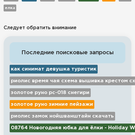
елка
Следует обратить внимание
Последние поисковые запросы
как синимат девушка туристик
риолис время чая схема вышивка крестом с
золотое руно рс-018 снегири
золотое руно зимние пейзажи
риолис замок нойшванштайн скачать
08764 Новогодняя юбка для ёлки - Holiday W