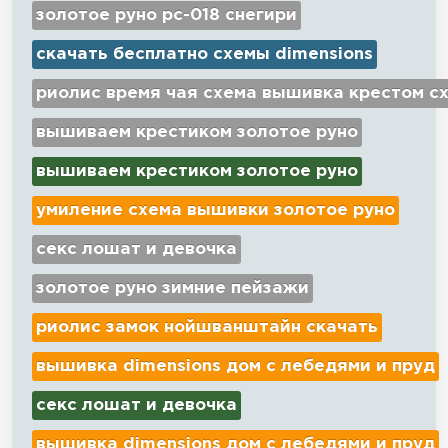
золотое руно рс-018 снегири
скачать бесплатно схемы dimensions
риолис время чая схема вышивка крестом с
вышиваем крестиком золотое руно
вышиваем крестиком золотое руно
умиление схема вышивки золотое руно
секс лошат и девочка
золотое руно зимние пейзажи
риолис замок нойшванштайн скачать
вышивка dimensions дом с лебедями и пруд
секс лошат и девочка
вышивка dimensions дом с лебедями и пруд