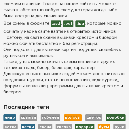
схемами вышивки. Только на нашем сайте вы можете
скачать абсолютно любую схему, которая когда-либо
была доступна для скачивания.
Все схемы в формате
,
,
, которые можно
.xsd
.pdf
.jpg
скачать у нас на сайте взяты из открытых источников.
Поэтому, на сайте схемы вышивки крестом и бисером
можно скачать бесплатно и без регистрации.
Они подходят для вышивки картин, подушек, свадебных
рушныков и вышиванок.
Также, у нас можно скачать схемы вышивки в других
техниках: гладь, бисер, блекворк, хардангер.
Для искушенных в вышивке людей можем дополнительно
предложить уроки, статьи по вышиванию, видеоуроки,,
форум вышивальщиц, программы для вышивки крестом и
бисером.
Последние теги
лицо
крылья
гобелен
волосы
цветок
коробки
ветка
ветки
свеча
свечка
подарки
бусы
руки