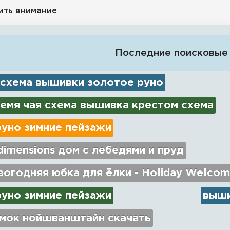
ить внимание
Последние поисковые
 схема вышивки золотое руно
емя чая схема вышивка крестом схема
руно зимние пейзажи
imensions дом с лебедями и пруд
огодняя юбка для ёлки - Holiday Welcom
руно зимние пейзажи
выши
амок нойшванштайн скачать