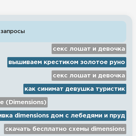
 запросы
секс лошат и девочка
вышиваем крестиком золотое руно
секс лошат и девочка
как синимат девушка туристик
e (Dimensions)
вка dimensions дом с лебедями и пруд
скачать бесплатно схемы dimensions