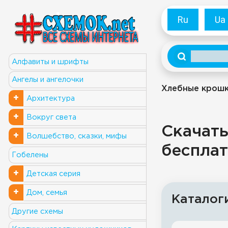
Ru
Ua
Алфавиты и шрифты
Ангелы и ангелочки
Хлебные крош
+
Архитектура
+
Вокруг света
Скачать
+
Волшебство, сказки, мифы
бесплат
Гобелены
+
Детская серия
+
Дом, семья
Каталог
Другие схемы