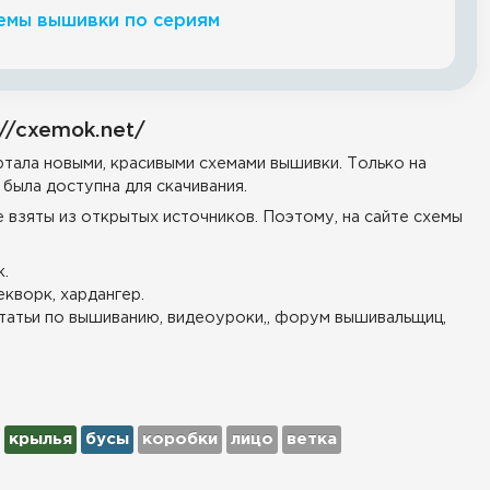
емы вышивки по сериям
//cxemok.net/
тала новыми, красивыми схемами вышивки. Только на
была доступна для скачивания.
е взяты из открытых источников. Поэтому, на сайте схемы
.
екворк, хардангер.
татьи по вышиванию, видеоуроки,, форум вышивальщиц,
крылья
бусы
коробки
лицо
ветка