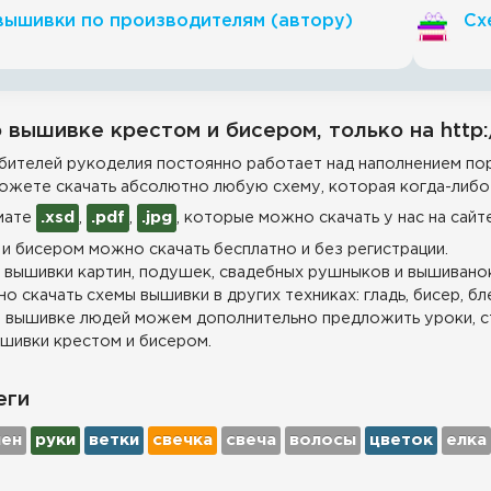
вышивки по производителям (автору)
Сх
 вышивке крестом и бисером, только на http:
ителей рукоделия постоянно работает над наполнением пор
ожете скачать абсолютно любую схему, которая когда-либо 
мате
.xsd
,
.pdf
,
.jpg
, которые можно скачать у нас на сайт
и бисером можно скачать бесплатно и без регистрации.
 вышивки картин, подушек, свадебных рушныков и вышиванок
о скачать схемы вышивки в других техниках: гладь, бисер, бл
 вышивке людей можем дополнительно предложить уроки, с
шивки крестом и бисером.
еги
лен
руки
ветки
свечка
свеча
волосы
цветок
елка