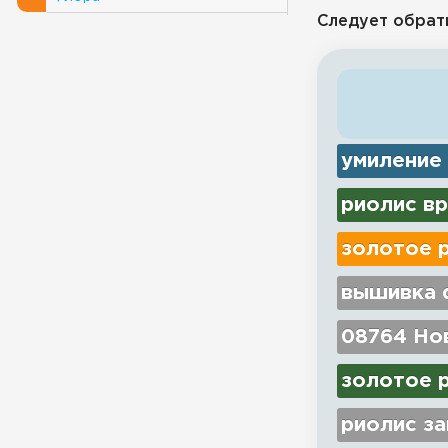
Следует обрат
умиление
риолис вр
золотое 
вышивка d
08764 Нов
золотое 
риолис з