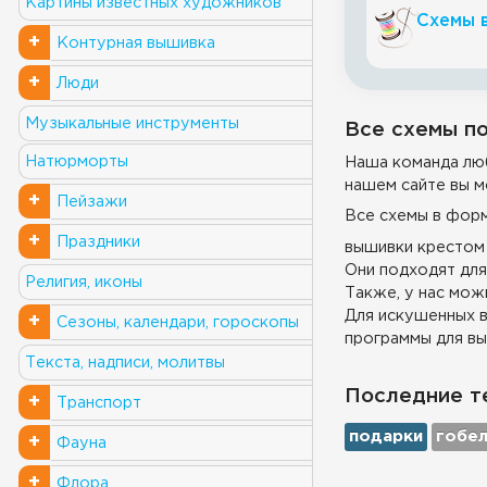
Картины известных художников
Схемы 
+
Контурная вышивка
+
Люди
Музыкальные инструменты
Все схемы по
Натюрморты
Наша команда люб
нашем сайте вы м
+
Пейзажи
Все схемы в фор
+
Праздники
вышивки крестом 
Они подходят для
Религия, иконы
Также, у нас можн
Для искушенных в
+
Сезоны, календари, гороскопы
программы для вы
Текста, надписи, молитвы
Последние т
+
Транспорт
подарки
гобе
+
Фауна
+
Флора