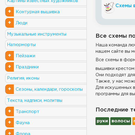
Картины известных художников
Схемы 
+
Контурная вышивка
+
Люди
Музыкальные инструменты
Все схемы по
Натюрморты
Наша команда люб
нашем сайте вы м
+
Пейзажи
Все схемы в фор
+
Праздники
вышивки крестом 
Они подходят для
Религия, иконы
Также, у нас можн
Для искушенных в
+
Сезоны, календари, гороскопы
программы для вы
Текста, надписи, молитвы
Последние т
+
Транспорт
руки
волосы
+
Фауна
+
Флора