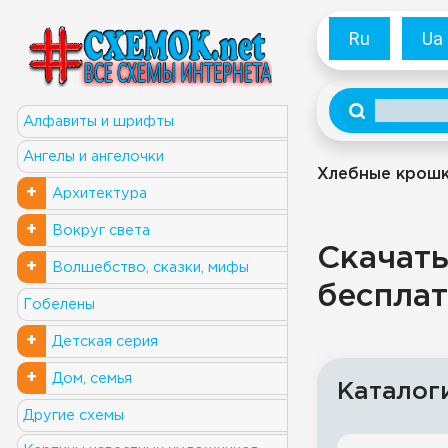
Ru
Ua
Алфавиты и шрифты
Ангелы и ангелочки
Хлебные крош
+
Архитектура
+
Вокруг света
Скачать
+
Волшебство, сказки, мифы
бесплат
Гобелены
+
Детская серия
+
Дом, семья
Каталог
Другие схемы