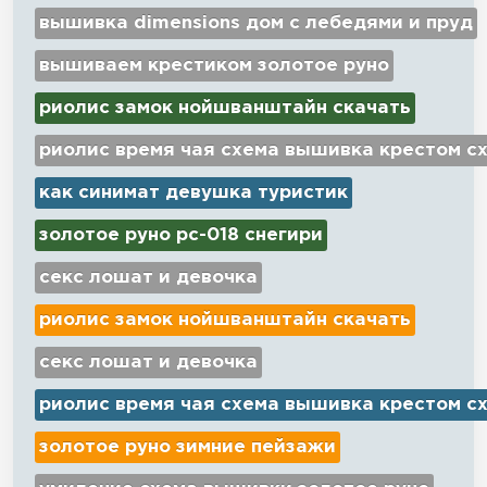
вышивка dimensions дом с лебедями и пруд
вышиваем крестиком золотое руно
риолис замок нойшванштайн скачать
риолис время чая схема вышивка крестом с
как синимат девушка туристик
золотое руно рс-018 снегири
секс лошат и девочка
риолис замок нойшванштайн скачать
секс лошат и девочка
риолис время чая схема вышивка крестом с
золотое руно зимние пейзажи