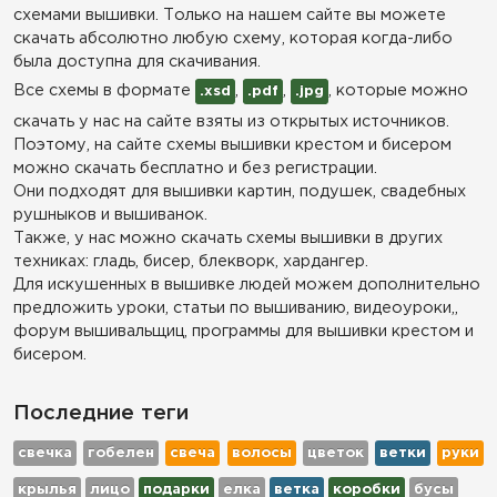
схемами вышивки. Только на нашем сайте вы можете
скачать абсолютно любую схему, которая когда-либо
была доступна для скачивания.
Все схемы в формате
,
,
, которые можно
.xsd
.pdf
.jpg
скачать у нас на сайте взяты из открытых источников.
Поэтому, на сайте схемы вышивки крестом и бисером
можно скачать бесплатно и без регистрации.
Они подходят для вышивки картин, подушек, свадебных
рушныков и вышиванок.
Также, у нас можно скачать схемы вышивки в других
техниках: гладь, бисер, блекворк, хардангер.
Для искушенных в вышивке людей можем дополнительно
предложить уроки, статьи по вышиванию, видеоуроки,,
форум вышивальщиц, программы для вышивки крестом и
бисером.
Последние теги
свечка
гобелен
свеча
волосы
цветок
ветки
руки
крылья
лицо
подарки
елка
ветка
коробки
бусы