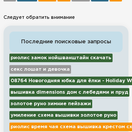
Следует обратить внимание
Последние поисковые запросы
риолис замок нойшванштайн скачать
секс лошат и девочка
08764 Новогодняя юбка для ёлки - Holiday W
вышивка dimensions дом с лебедями и пруд
золотое руно зимние пейзажи
умиление схема вышивки золотое руно
риолис время чая схема вышивка крестом с