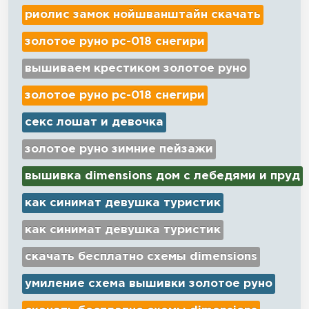
риолис замок нойшванштайн скачать
золотое руно рс-018 снегири
вышиваем крестиком золотое руно
золотое руно рс-018 снегири
секс лошат и девочка
золотое руно зимние пейзажи
вышивка dimensions дом с лебедями и пруд
как синимат девушка туристик
как синимат девушка туристик
скачать бесплатно схемы dimensions
умиление схема вышивки золотое руно