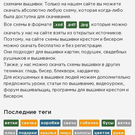
схемами вышивки. Только на нашем сайте вы можете
скачать абсолютно любую схему, которая когда-либо
была доступна для скачивания.
Все схемы в формате
,
,
, которые можно
.xsd
.pdf
.jpg
скачать у нас на сайте взяты из открытых источников.
Поэтому, на сайте схемы вышивки крестом и бисером
можно скачать бесплатно и без регистрации.
Они подходят для вышивки картин, подушек, свадебных
рушныков и вышиванок.
Также, у нас можно скачать схемы вышивки в других
техниках: гладь, бисер, блекворк, хардангер.
Для искушенных в вышивке людей можем дополнительно
предложить уроки, статьи по вышиванию, видеоуроки,,
форум вышивальщиц, программы для вышивки крестом и
бисером.
Последние теги
ветки
свечка
коробки
свеча
гобелен
бусы
ветка
елка
подарки
крылья
лицо
волосы
цветок
руки