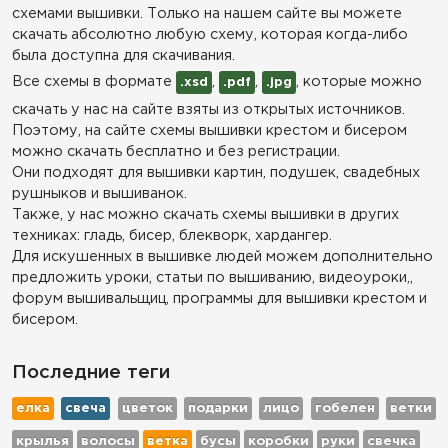
схемами вышивки. Только на нашем сайте вы можете
скачать абсолютно любую схему, которая когда-либо
была доступна для скачивания.
Все схемы в формате
,
,
, которые можно
.xsd
.pdf
.jpg
скачать у нас на сайте взяты из открытых источников.
Поэтому, на сайте схемы вышивки крестом и бисером
можно скачать бесплатно и без регистрации.
Они подходят для вышивки картин, подушек, свадебных
рушныков и вышиванок.
Также, у нас можно скачать схемы вышивки в других
техниках: гладь, бисер, блекворк, хардангер.
Для искушенных в вышивке людей можем дополнительно
предложить уроки, статьи по вышиванию, видеоуроки,,
форум вышивальщиц, программы для вышивки крестом и
бисером.
Последние теги
елка
свеча
цветок
подарки
лицо
гобелен
ветки
крылья
волосы
ветка
бусы
коробки
руки
свечка