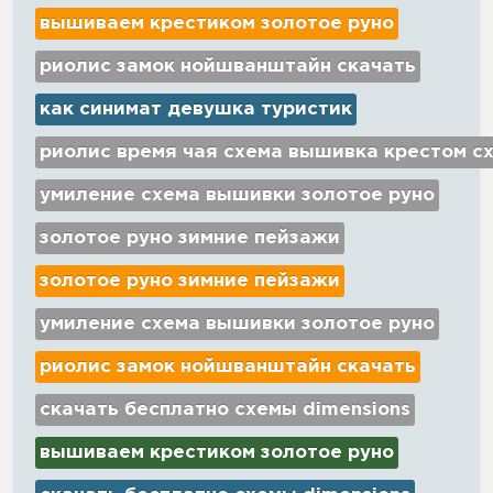
вышиваем крестиком золотое руно
риолис замок нойшванштайн скачать
как синимат девушка туристик
риолис время чая схема вышивка крестом с
умиление схема вышивки золотое руно
золотое руно зимние пейзажи
золотое руно зимние пейзажи
умиление схема вышивки золотое руно
риолис замок нойшванштайн скачать
скачать бесплатно схемы dimensions
вышиваем крестиком золотое руно