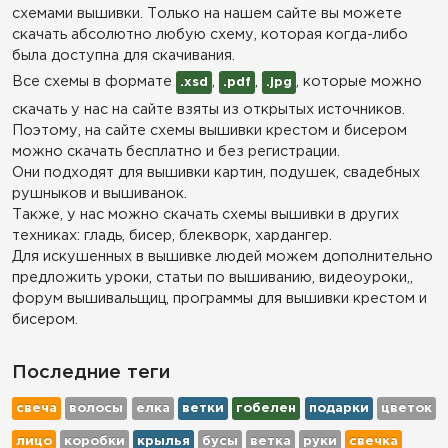
схемами вышивки. Только на нашем сайте вы можете
скачать абсолютно любую схему, которая когда-либо
была доступна для скачивания.
Все схемы в формате
,
,
, которые можно
.xsd
.pdf
.jpg
скачать у нас на сайте взяты из открытых источников.
Поэтому, на сайте схемы вышивки крестом и бисером
можно скачать бесплатно и без регистрации.
Они подходят для вышивки картин, подушек, свадебных
рушныков и вышиванок.
Также, у нас можно скачать схемы вышивки в других
техниках: гладь, бисер, блекворк, хардангер.
Для искушенных в вышивке людей можем дополнительно
предложить уроки, статьи по вышиванию, видеоуроки,,
форум вышивальщиц, программы для вышивки крестом и
бисером.
Последние теги
свеча
волосы
елка
ветки
гобелен
подарки
цветок
лицо
коробки
крылья
бусы
ветка
руки
свечка