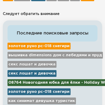
Следует обратить внимание
Последние поисковые запросы
золотое руно рс-018 снегири
вышивка dimensions дом с лебедями и пруд
секс лошат и девочка
секс лошат и девочка
08764 Новогодняя юбка для ёлки - Holiday W
золотое руно рс-018 снегири
как синимат девушка туристик