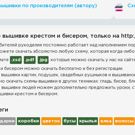
вышивки по производителям (автору)
Сх
 вышивке крестом и бисером, только на http:
ителей рукоделия постоянно работает над наполнением пор
ожете скачать абсолютно любую схему, которая когда-либо 
мате
.xsd
,
.pdf
,
.jpg
, которые можно скачать у нас на сайт
и бисером можно скачать бесплатно и без регистрации.
 вышивки картин, подушек, свадебных рушныков и вышиванок
о скачать схемы вышивки в других техниках: гладь, бисер, бл
 вышивке людей можем дополнительно предложить уроки, с
шивки крестом и бисером.
еги
дарки
коробки
цветок
бусы
крылья
елка
волосы