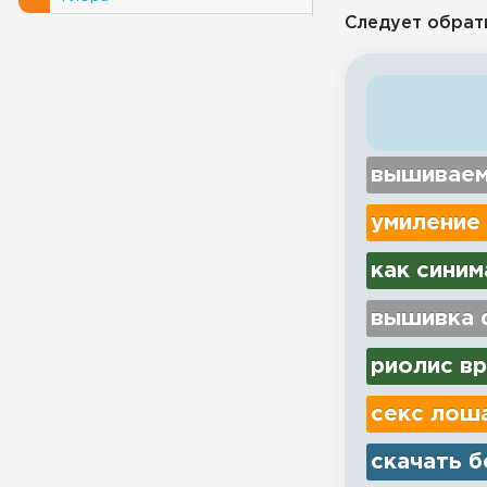
Следует обрат
вышиваем
умиление
как синим
вышивка d
риолис вр
секс лош
скачать б