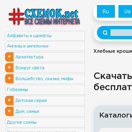
Ru
Ua
Алфавиты и шрифты
Ангелы и ангелочки
Хлебные крош
+
Архитектура
+
Вокруг света
Скачать
+
Волшебство, сказки, мифы
бесплат
Гобелены
+
Детская серия
+
Дом, семья
Каталог
Другие схемы