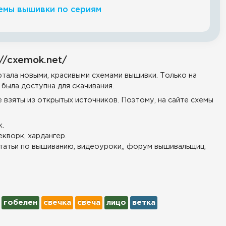
емы вышивки по сериям
//cxemok.net/
тала новыми, красивыми схемами вышивки. Только на
была доступна для скачивания.
е взяты из открытых источников. Поэтому, на сайте схемы
.
екворк, хардангер.
татьи по вышиванию, видеоуроки,, форум вышивальщиц,
гобелен
свечка
свеча
лицо
ветка