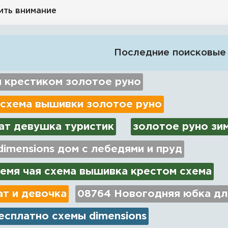
ить внимание
Последние поисковые
 крестиком золотое руно
 схема вышивки золотое руно
ат девушка туристик
золотое руно зи
imensions дом с лебедями и пруд
емя чая схема вышивка крестом схема
ат и девочка
08764 Новогодняя юбка для
есплатно схемы dimensions