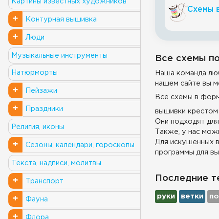
Картины известных художников
Схемы 
+
Контурная вышивка
+
Люди
Музыкальные инструменты
Все схемы по
Натюрморты
Наша команда люб
нашем сайте вы м
+
Пейзажи
Все схемы в фор
+
Праздники
вышивки крестом 
Они подходят для
Религия, иконы
Также, у нас можн
Для искушенных в
+
Сезоны, календари, гороскопы
программы для вы
Текста, надписи, молитвы
Последние т
+
Транспорт
руки
ветки
по
+
Фауна
+
Флора