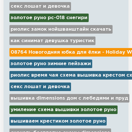
секс лошат и девочка
золотое руно рс-018 снегири
риолис замок нойшванштайн скачать
как синимат девушка туристик
08764 Новогодняя юбка для ёлки - Holiday W
золотое руно зимние пейзажи
риолис время чая схема вышивка крестом с
секс лошат и девочка
вышивка dimensions дом с лебедями и пруд
умиление схема вышивки золотое руно
вышиваем крестиком золотое руно