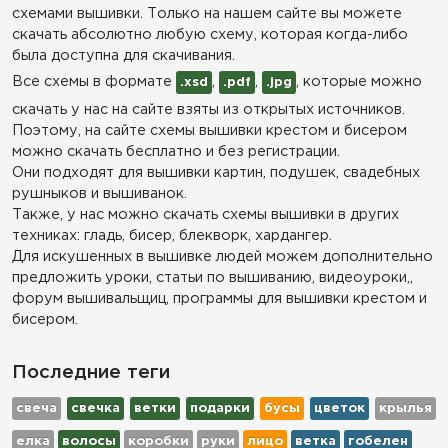
схемами вышивки. Только на нашем сайте вы можете
скачать абсолютно любую схему, которая когда-либо
была доступна для скачивания.
Все схемы в формате
,
,
, которые можно
.xsd
.pdf
.jpg
скачать у нас на сайте взяты из открытых источников.
Поэтому, на сайте схемы вышивки крестом и бисером
можно скачать бесплатно и без регистрации.
Они подходят для вышивки картин, подушек, свадебных
рушныков и вышиванок.
Также, у нас можно скачать схемы вышивки в других
техниках: гладь, бисер, блекворк, хардангер.
Для искушенных в вышивке людей можем дополнительно
предложить уроки, статьи по вышиванию, видеоуроки,,
форум вышивальщиц, программы для вышивки крестом и
бисером.
Последние теги
свеча
свечка
ветки
подарки
бусы
цветок
крылья
елка
волосы
коробки
руки
лицо
ветка
гобелен