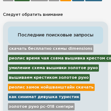
Следует обратить внимание
Последние поисковые запросы
скачать бесплатно схемы dimensions
риолис время чая схема вышивка крестом с
умиление схема вышивки золотое руно
вышиваем крестиком золотое руно
риолис замок нойшванштайн скачать
как синимат девушка туристик
золотое руно рс-018 снегири