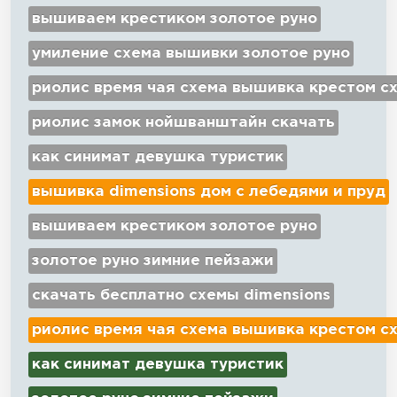
вышиваем крестиком золотое руно
умиление схема вышивки золотое руно
риолис время чая схема вышивка крестом с
риолис замок нойшванштайн скачать
как синимат девушка туристик
вышивка dimensions дом с лебедями и пруд
вышиваем крестиком золотое руно
золотое руно зимние пейзажи
скачать бесплатно схемы dimensions
риолис время чая схема вышивка крестом с
как синимат девушка туристик