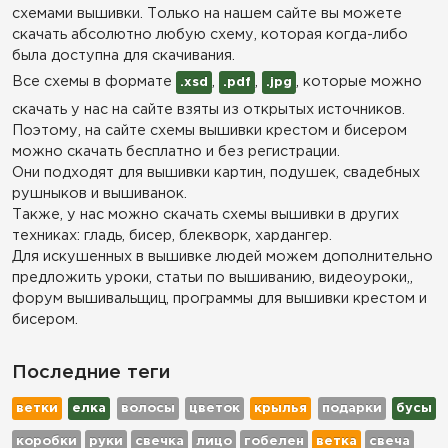
схемами вышивки. Только на нашем сайте вы можете
скачать абсолютно любую схему, которая когда-либо
была доступна для скачивания.
Все схемы в формате
,
,
, которые можно
.xsd
.pdf
.jpg
скачать у нас на сайте взяты из открытых источников.
Поэтому, на сайте схемы вышивки крестом и бисером
можно скачать бесплатно и без регистрации.
Они подходят для вышивки картин, подушек, свадебных
рушныков и вышиванок.
Также, у нас можно скачать схемы вышивки в других
техниках: гладь, бисер, блекворк, хардангер.
Для искушенных в вышивке людей можем дополнительно
предложить уроки, статьи по вышиванию, видеоуроки,,
форум вышивальщиц, программы для вышивки крестом и
бисером.
Последние теги
ветки
елка
волосы
цветок
крылья
подарки
бусы
коробки
руки
свечка
лицо
гобелен
ветка
свеча