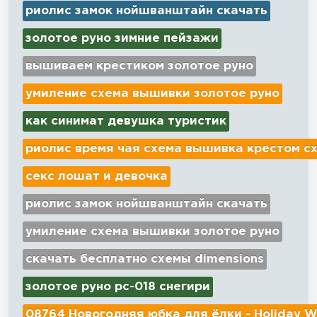
риолис замок нойшванштайн скачать
золотое руно зимние пейзажи
вышиваем крестиком золотое руно
умиление схема вышивки золотое руно
как синимат девушка туристик
риолис время чая схема вышивка крестом с
секс лошат и девочка
риолис замок нойшванштайн скачать
умиление схема вышивки золотое руно
скачать бесплатно схемы dimensions
золотое руно рс-018 снегири
08764 Новогодняя юбка для ёлки - Holiday W