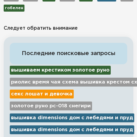
гобелен
Следует обратить внимание
Последние поисковые запросы
вышиваем крестиком золотое руно
риолис время чая схема вышивка крестом с
секс лошат и девочка
золотое руно рс-018 снегири
вышивка dimensions дом с лебедями и пруд
вышивка dimensions дом с лебедями и пруд