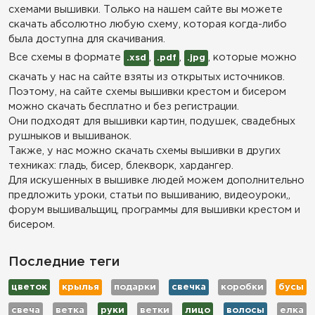
схемами вышивки. Только на нашем сайте вы можете
скачать абсолютно любую схему, которая когда-либо
была доступна для скачивания.
Все схемы в формате
,
,
, которые можно
.xsd
.pdf
.jpg
скачать у нас на сайте взяты из открытых источников.
Поэтому, на сайте схемы вышивки крестом и бисером
можно скачать бесплатно и без регистрации.
Они подходят для вышивки картин, подушек, свадебных
рушныков и вышиванок.
Также, у нас можно скачать схемы вышивки в других
техниках: гладь, бисер, блекворк, хардангер.
Для искушенных в вышивке людей можем дополнительно
предложить уроки, статьи по вышиванию, видеоуроки,,
форум вышивальщиц, программы для вышивки крестом и
бисером.
Последние теги
цветок
крылья
подарки
свечка
коробки
бусы
свеча
ветка
руки
ветки
лицо
волосы
елка