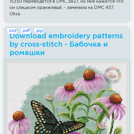
15350 переводится в DMC 3827, но мне кажется что
он слишком оранжевый, - заменила на DMC 437.
Oksa
.xsd
.pdf
.jpg
Download embroidery patterns
by cross-stitch - Бабочка и
ромашки