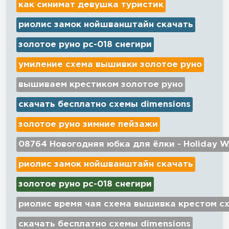
как синимат девушка туристик
риолис замок нойшванштайн скачать
золотое руно рс-018 снегири
умиление схема вышивки золотое руно
вышиваем крестиком золотое руно
скачать бесплатно схемы dimensions
золотое руно зимние пейзажи
08764 Новогодняя юбка для ёлки - Holiday W
риолис замок нойшванштайн скачать
золотое руно рс-018 снегири
риолис время чая схема вышивка крестом с
скачать бесплатно схемы dimensions