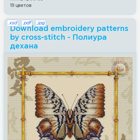
19 цветов
.xsd
.pdf
.jpg
Download embroidery patterns
by cross-stitch - Полиура
дехана