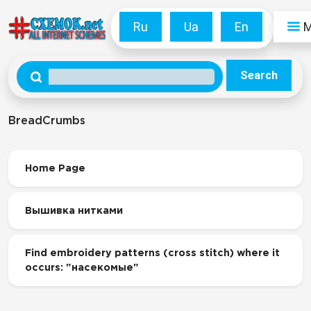
Ru
Ua
En
Search
BreadCrumbs
Home Page
Вышивка нитками
Find embroidery patterns (cross stitch) where it
occurs: "насекомые"