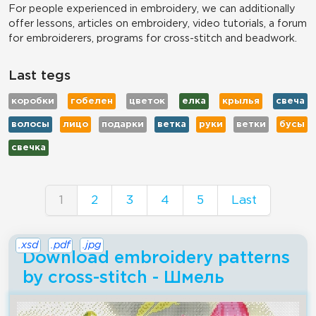
For people experienced in embroidery, we can additionally
offer lessons, articles on embroidery, video tutorials, a forum
for embroiderers, programs for cross-stitch and beadwork.
Last tegs
коробки
гобелен
цветок
елка
крылья
свеча
волосы
лицо
подарки
ветка
руки
ветки
бусы
свечка
1
2
3
4
5
Last
.xsd
.pdf
.jpg
Download embroidery patterns
by cross-stitch - Шмель