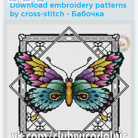
.xsd
.pdf
.jpg
Download embroidery patterns
by cross-stitch - Бабочка