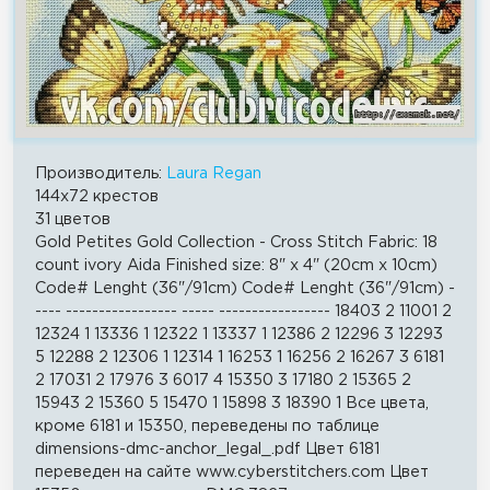
Производитель:
Laura Regan
144x72 крестов
31 цветов
Gold Petites Gold Collection - Cross Stitch Fabric: 18
count ivory Aida Finished size: 8" x 4" (20cm x 10cm)
Code# Lenght (36"/91cm) Code# Lenght (36"/91cm) -
---- ----------------- ----- ----------------- 18403 2 11001 2
12324 1 13336 1 12322 1 13337 1 12386 2 12296 3 12293
5 12288 2 12306 1 12314 1 16253 1 16256 2 16267 3 6181
2 17031 2 17976 3 6017 4 15350 3 17180 2 15365 2
15943 2 15360 5 15470 1 15898 3 18390 1 Все цвета,
кроме 6181 и 15350, переведены по таблице
dimensions-dmc-anchor_legal_.pdf Цвет 6181
переведен на сайте www.cyberstitchers.com Цвет