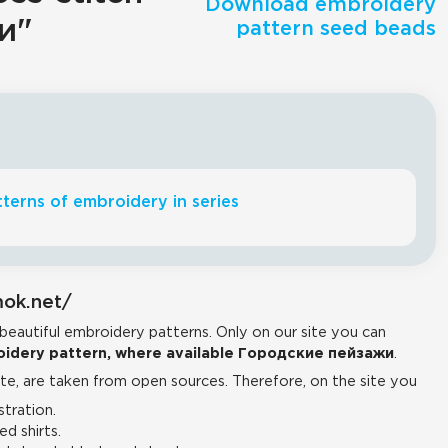
Download embroidery
и"
pattern seed beads
terns of embroidery in series
mok.net/
 beautiful embroidery patterns. Only on our site you can
idery pattern, where available Городские пейзажи
.
e, are taken from open sources. Therefore, on the site you
tration.
d shirts.