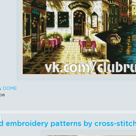
ь:
DOME
ов
 embroidery patterns by cross-stitc