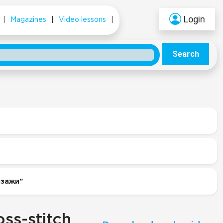
Login
|
Magazines
|
Video lessons
|
Search
йзажи"
ss-stitch