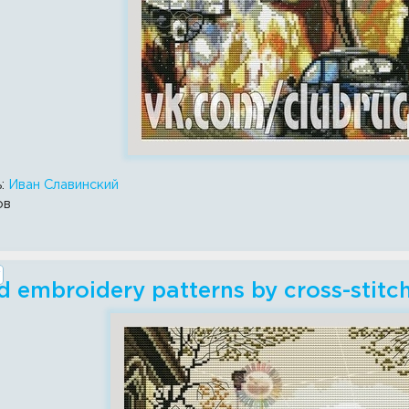
ь:
Иван Славинский
ов
 embroidery patterns by cross-stitc