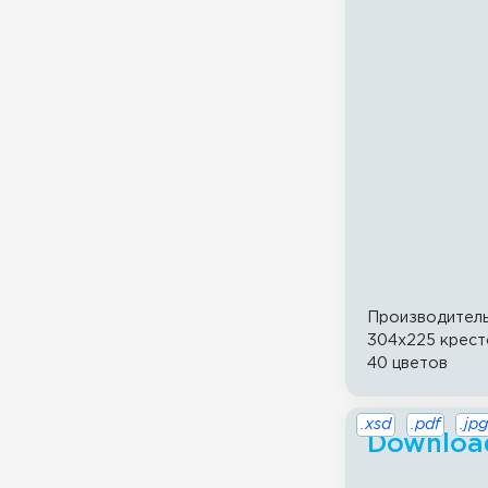
Производител
304x225 крест
40 цветов
.xsd
.pdf
.jpg
Download