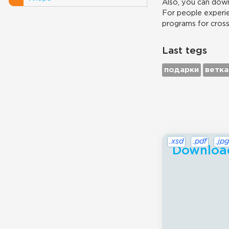
Also, you can down
For people experie
programs for cros
Last tegs
подарки
ветка
.xsd
.pdf
.jpg
Download