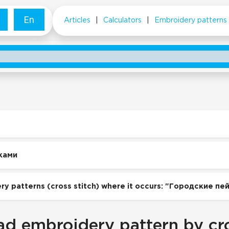
En
Articles
|
Calculators
|
Embroidery patterns
ками
ry patterns (cross stitch) where it occurs: "Городские пе
d embroidery pattern by cro