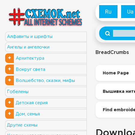
Ru
Ua
Алфавиты и шрифты
Ангелы и ангелочки
BreadCrumbs
+
Архитектура
+
Вокруг света
Home Page
+
Волшебство, сказки, мифы
Вышивка нит
Гобелены
+
Детская серия
Find embroide
+
Дом, семья
Другие схемы
Downloa