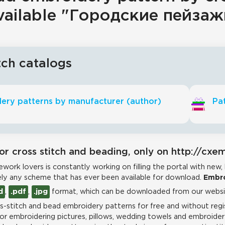
vailable "Городские пейзаж
tch catalogs
ery patterns by manufacturer (author)
Pat
or cross stitch and beading, only on http://cxe
work lovers is constantly working on filling the portal with new,
ly any scheme that has ever been available for download.
Embro
d
,
.pdf
,
.jpg
format, which can be downloaded from our websit
-stitch and bead embroidery patterns for free and without regis
for embroidering pictures, pillows, wedding towels and embroidere