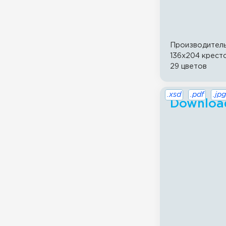
Производител
136x204 крест
29 цветов
.xsd
.pdf
.jpg
Download