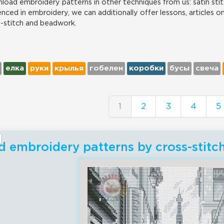
load embroidery patterns in other techniques from us: satin stit
nced in embroidery, we can additionally offer lessons, articles o
s-stitch and beadwork.
елка
руки
крылья
гобелен
коробки
бусы
свеча
1
2
3
4
5
 embroidery patterns by cross-stitc