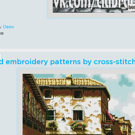
ь:
Овен
ов
 embroidery patterns by cross-stit