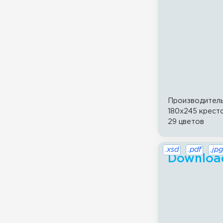
Производител
180x245 крест
29 цветов
.xsd
.pdf
.jpg
Download