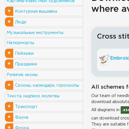
Картины известных художников
where a
+
Контурная вышивка
+
Люди
Музыкальные инструменты
Cross sti
Натюрморты
+
Пейзажи
Embroid
+
Праздники
Религия, иконы
+
Сезоны, календари, гороскопы
All schemes f
Our team of needle
Текста, надписи, молитвы
download absolute
+
Транспорт
All diagrams in
.xs
+
Фауна
can download cross
They are suitable 
+
Флора