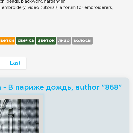
ch, beads, blackwork, hardanger.
n embroidery, video tutorials, a forum for embroiderers,
ветки
свечка
цветок
лицо
волосы
Last
h - В париже дождь, author "868"