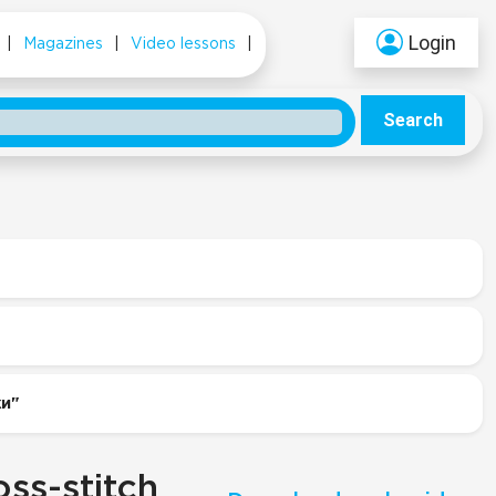
Login
|
Magazines
|
Video lessons
|
Search
жи"
ss-stitch