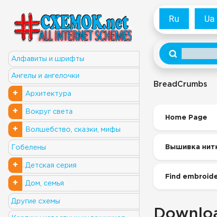
Ru
Ua
Алфавиты и шрифты
Ангелы и ангелочки
BreadCrumbs
+
Архитектура
+
Вокруг света
Home Page
+
Волшебство, сказки, мифы
Вышивка нит
Гобелены
+
Детская серия
Find embroide
+
Дом, семья
Другие схемы
Downloa