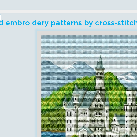
 embroidery patterns by cross-stitc