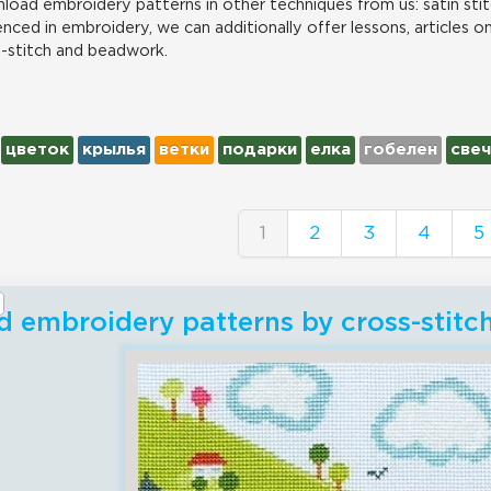
load embroidery patterns in other techniques from us: satin stit
nced in embroidery, we can additionally offer lessons, articles o
s-stitch and beadwork.
цветок
крылья
ветки
подарки
елка
гобелен
свеч
1
2
3
4
5
 embroidery patterns by cross-stitc