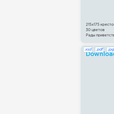
215x175 кресто
30 цветов
Рады приветств
.xsd
.pdf
.jpg
Download