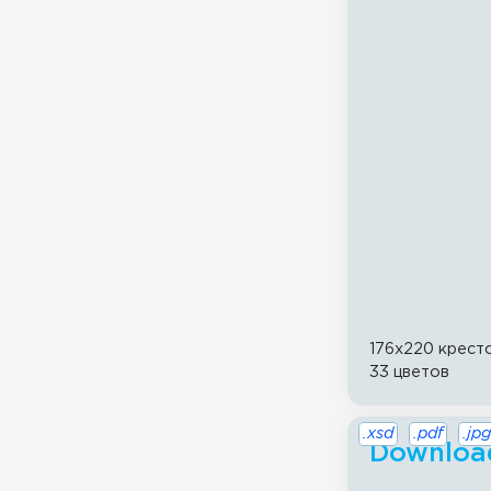
176x220 крест
33 цветов
.xsd
.pdf
.jpg
Download