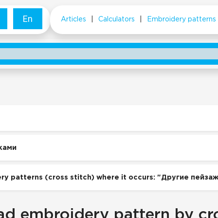
En
Articles
|
Calculators
|
Embroidery patterns
ками
ry patterns (cross stitch) where it occurs: "Другие пейза
d embroidery pattern by cro