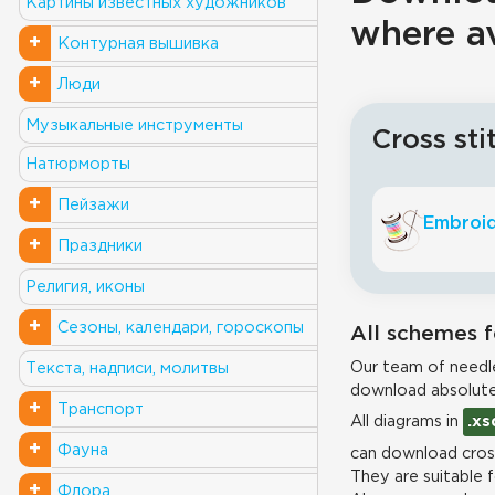
Картины известных художников
where a
+
Контурная вышивка
+
Люди
Музыкальные инструменты
Cross sti
Натюрморты
+
Пейзажи
Embroid
+
Праздники
Религия, иконы
+
Сезоны, календари, гороскопы
All schemes f
Our team of needle
Текста, надписи, молитвы
download absolute
+
Транспорт
All diagrams in
.xs
+
Фауна
can download cross
They are suitable 
+
Флора