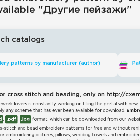
vailable "Другие пейзажи"
tch catalogs
ery patterns by manufacturer (author)
Pat
or cross stitch and beading, only on http://cxe
work lovers is constantly working on filling the portal with new,
ly any scheme that has ever been available for download.
Embro
d
,
.pdf
,
.jpg
format, which can be downloaded from our websit
-stitch and bead embroidery patterns for free and without regis
for embroidering pictures, pillows, wedding towels and embroidere