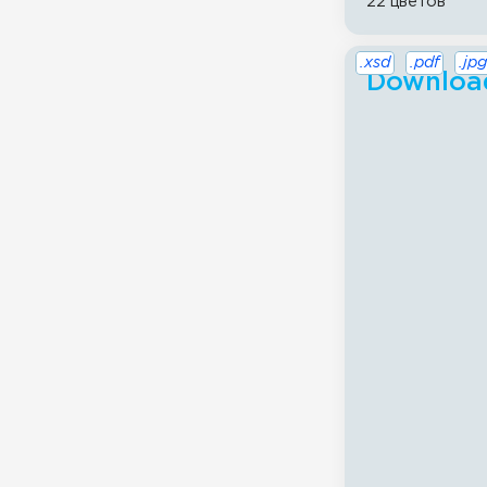
22 цветов
.xsd
.pdf
.jpg
Download