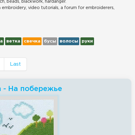
ch, beads, blackwork, hardanger.
n embroidery, video tutorials, a forum for embroiderers,
а
ветка
свечка
бусы
волосы
руки
Last
h - На побережье