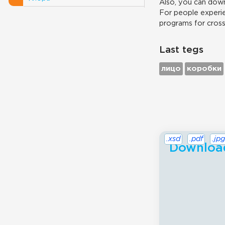
Also, you can down
For people experie
programs for cros
Last tegs
лицо
коробки
.xsd
.pdf
.jpg
Download