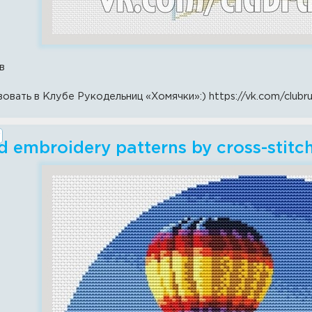
в
овать в Клубе Рукодельниц «Хомячки»:) https://vk.com/clubru
 embroidery patterns by cross-stitc