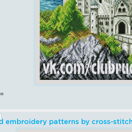
ов
 embroidery patterns by cross-stitc