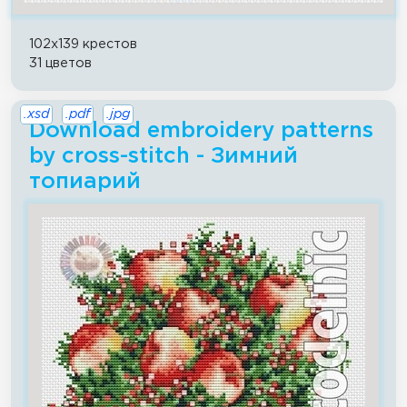
102x139 крестов
31 цветов
.xsd
.pdf
.jpg
Download embroidery patterns
by cross-stitch - Зимний
топиарий