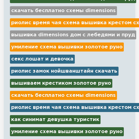
скачать бесплатно схемы dimensions
риолис время чая схема вышивка крестом с
вышивка dimensions дом с лебедями и пруд
умиление схема вышивки золотое руно
секс лошат и девочка
риолис замок нойшванштайн скачать
вышиваем крестиком золотое руно
скачать бесплатно схемы dimensions
риолис время чая схема вышивка крестом с
как синимат девушка туристик
умиление схема вышивки золотое руно