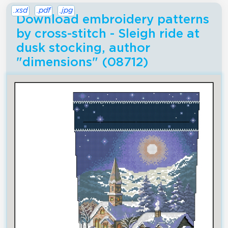
.xsd
.pdf
.jpg
Download embroidery patterns
by cross-stitch - Sleigh ride at
dusk stocking, author
"dimensions" (08712)