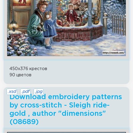
450x376 крестов
90 цветов
.xsd
.pdf
.jpg
Download embroidery patterns
by cross-stitch - Sleigh ride-
gold , author "dimensions"
(08689)