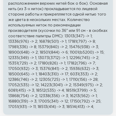
расположением верхних нитей бок о бок). Основная
нить (из 3-х ниток) прокладывается по лицевой
стороне работы и прикрепляется одной нитью того
же цвета в нескольких местах. Количество
используемых ниток по рекомендации
производителя (кусочки по 36" или 91 см - в скобках
соответствие палитры DMC): 13013(347) -> 1;
13336(976) -> 2; 16878(501) -> 1; 17181(797) -> 8;
17981(336) -> 8; 15379(840) -> 2; 15476(938) -> 3;
18900(648) -> 2; 18501(844) -> 6; 11001(b5200) -> 15;
12335(349) -> 1; 13073(3712) -> 1; 12296(745) -> 2;
15351(729) -> 2; 17180(826) -> 1; 17182(796) -> 7;
17050(932) -> 3; 15376(841) -> 2; 15936(632) -> 3;
18500(645) -> 1; 18403(310) -> 17; 6031(353) -> 2;
12386(746) -> 2; 12305(725) -> 1; 17110(156) -> 28;
17052(535) -> 12; 14223(3041) -> 2; 15349(975) -> 2;
6081(415) -> 3; 18512(535) -> 4; 18519(3799) -> 5;
13868(754) -> 2; 12338(356) -> 3; 16213(562) -> 1;
16880(319) -> 3; 17005(341) -> 12; 17150(792) -> 25;
17051(931) -> 11; 18513(414) -> 3; 18514(413) -> 4;