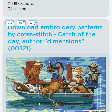
111x197 крестов
34 цветов
.xsd
.pdf
.jpg
Download embroidery patterns
by cross-stitch - Catch of the
day, author "dimensions"
(00321)