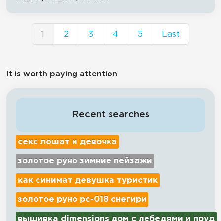
1
2
3
4
5
Last
It is worth paying attention
Recent searches
секс лошат и девочка
золотое руно зимние пейзажи
как синимат девушка туристик
золотое руно рс-018 снегири
вышивка dimensions дом с лебедями и пруд