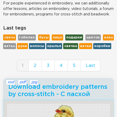
For people experienced in embroidery, we can additionally
offer lessons, articles on embroidery, video tutorials, a forum
for embroiderers, programs for cross-stitch and beadwork.
Last tegs
свеча
гобелен
бусы
лицо
подарки
цветок
елка
ветка
руки
волосы
крылья
свечка
ветки
коробки
1
2
3
4
5
Last
.xsd
.pdf
.jpg
Download embroidery patterns
by cross-stitch - С пасхой