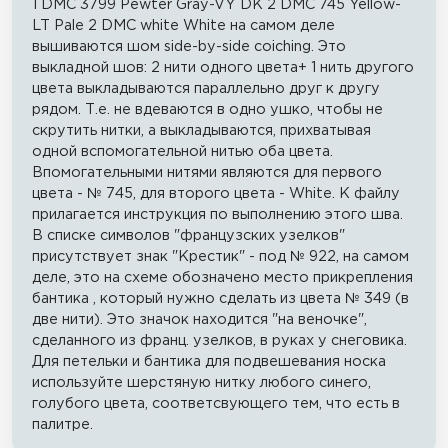
1 DMC 3799 Pewter Gray-VY DK 2 DMC 745 Yellow-
LT Pale 2 DMC white White на самом деле
вышиваются шом side-by-side coiching. Это
выкладной шов: 2 нити одного цвета+ 1 нить другого
цвета выкладываются параллельно друг к другу
рядом. Т.е. не вдеваются в одно ушко, чтобы не
скрутить нитки, а выкладываются, прихватывая
одной вспомогательной нитью оба цвета.
Впомогательными нитями являются для первого
цвета - № 745, для второго цвета - White. К файлу
прилагается инструкция по выполнению этого шва.
В списке символов "французских узелков"
присутствует знак "Крестик" - под № 922, на самом
деле, это на схеме обозначено место прикрепления
бантика , который нужно сделать из цвета № 349 (в
две нити). Это значок находится "на веночке",
сделанного из франц. узелков, в руках у снеговика.
Для петельки и бантика для подвешевания носка
используйте шерстяную нитку любого синего,
голубого цвета, соответсвующего тем, что есть в
палитре.