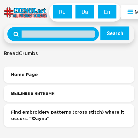
Ru
Ua
En
Search
BreadCrumbs
Home Page
Вышивка нитками
Find embroidery patterns (cross stitch) where it
occurs: "Фауна"