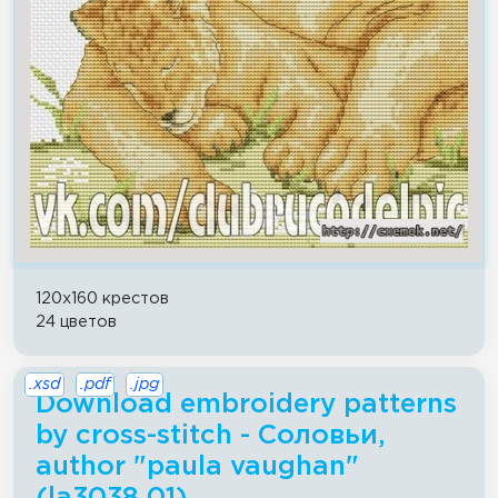
120x160 крестов
24 цветов
.xsd
.pdf
.jpg
Download embroidery patterns
by cross-stitch - Соловьи,
author "paula vaughan"
(la3038 01)