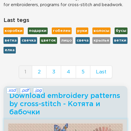
for embroiderers, programs for cross-stitch and beadwork.
Last tegs
коробки
подарки
гобелен
руки
волосы
бусы
ветка
свечка
цветок
лицо
свеча
крылья
ветки
елка
1
2
3
4
5
Last
.xsd
.pdf
.jpg
Download embroidery patterns
by cross-stitch - Котята и
бабочки