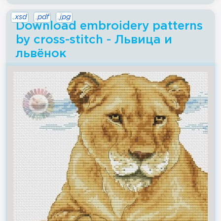
.xsd
.pdf
.jpg
Download embroidery patterns
by cross-stitch - Львица и
львёнок