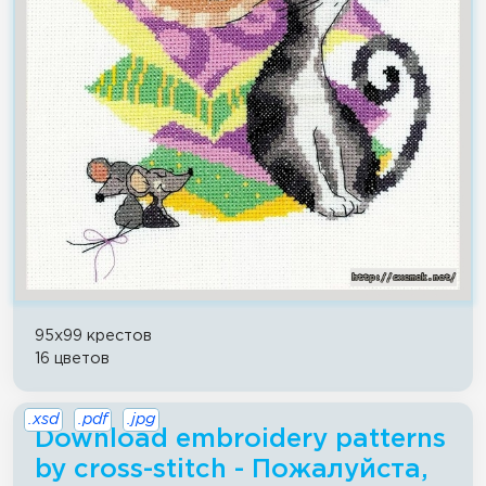
95x99 крестов
16 цветов
.xsd
.pdf
.jpg
Download embroidery patterns
by cross-stitch - Пожалуйста,