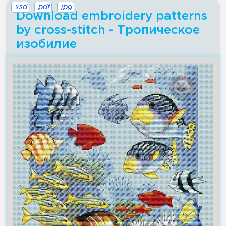
.xsd
.pdf
.jpg
Download embroidery patterns
by cross-stitch - Тропическое
изобилие