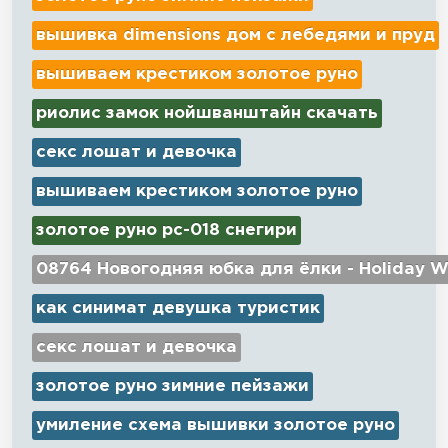
вышивка dimensions дом с лебедями и пруд
вышиваем крестиком золотое руно
риолис замок нойшванштайн скачать
секс лошат и девочка
вышиваем крестиком золотое руно
золотое руно рс-018 снегири
08764 Новогодняя юбка для ёлки - Holiday W
как синимат девушка туристик
секс лошат и девочка
золотое руно зимние пейзажи
умиление схема вышивки золотое руно