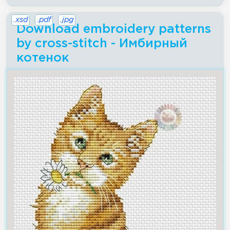
.xsd
.pdf
.jpg
Download embroidery patterns
by cross-stitch - Имбирный
котенок