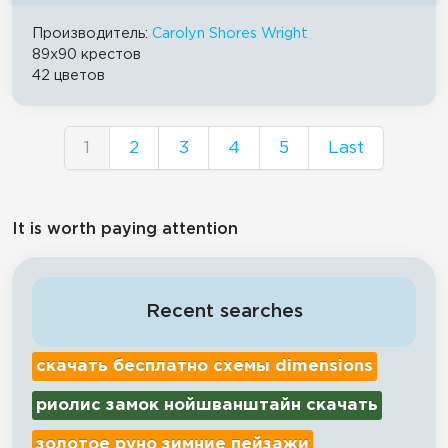
Производитель:
Carolyn Shores Wright
89x90 крестов
42 цветов
1
2
3
4
5
Last
It is worth paying attention
Recent searches
скачать бесплатно схемы dimensions
риолис замок нойшванштайн скачать
золотое руно зимние пейзажи