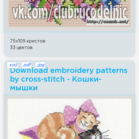
75x109 крестов
33 цветов
.xsd
.pdf
.jpg
Download embroidery patterns
by cross-stitch - Кошки-
мышки