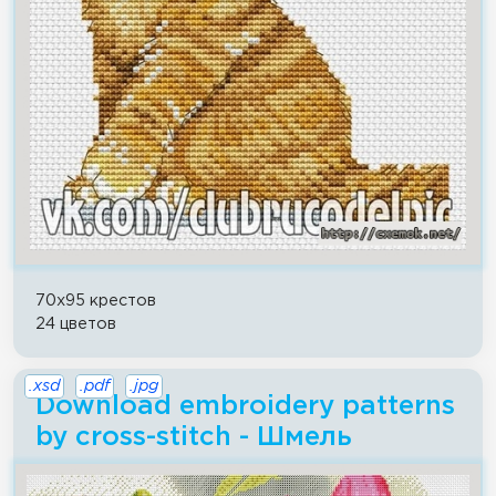
70x95 крестов
24 цветов
.xsd
.pdf
.jpg
Download embroidery patterns
by cross-stitch - Шмель