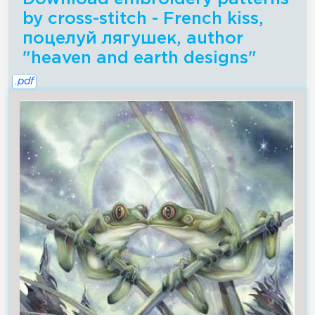
by cross-stitch - French kiss,
поцелуй лягушек, author
"heaven and earth designs"
.pdf