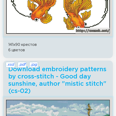
141x90 крестов
6 цветов
.xsd
.pdf
.jpg
Download embroidery patterns
by cross-stitch - Good day
sunshine, author "mistic stitch"
(cs-02)