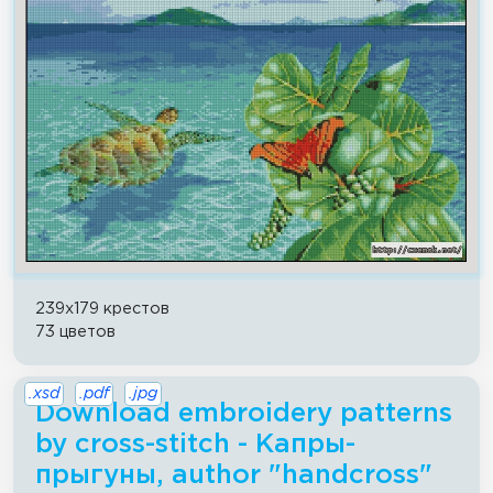
239x179 крестов
73 цветов
.xsd
.pdf
.jpg
Download embroidery patterns
by cross-stitch - Капры-
прыгуны, author "handcross"