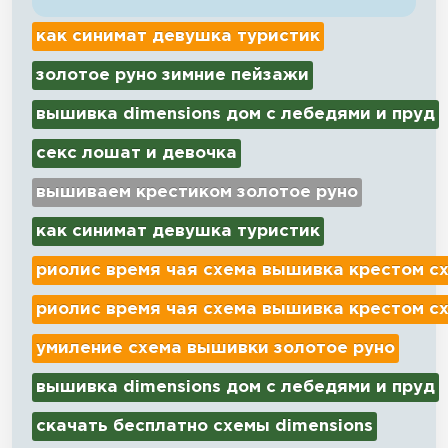
как синимат девушка туристик
золотое руно зимние пейзажи
вышивка dimensions дом с лебедями и пруд
секс лошат и девочка
вышиваем крестиком золотое руно
как синимат девушка туристик
риолис время чая схема вышивка крестом с
риолис время чая схема вышивка крестом с
умиление схема вышивки золотое руно
вышивка dimensions дом с лебедями и пруд
скачать бесплатно схемы dimensions