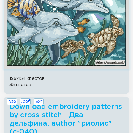
196x154 крестов
35 цветов
.xsd
.pdf
.jpg
Download embroidery patterns
by cross-stitch - Два
дельфина, author "риолис"
(с-040)