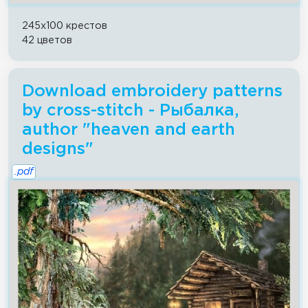
245x100 крестов
42 цветов
Download embroidery patterns
by cross-stitch - Рыбалка,
author "heaven and earth
designs"
.pdf