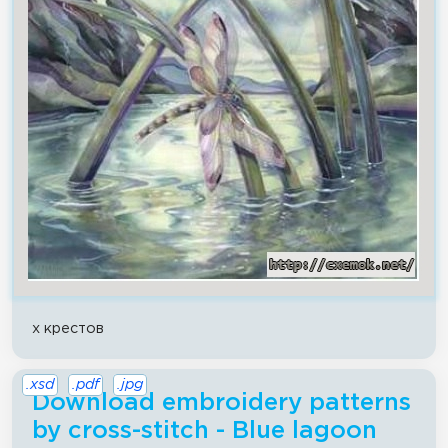
x крестов
.xsd
.pdf
.jpg
Download embroidery patterns
by cross-stitch - Blue lagoon