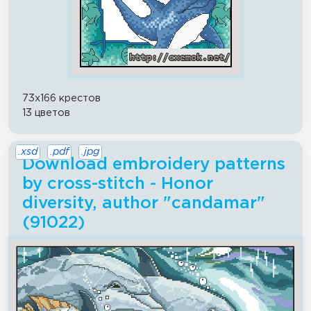
73x166 крестов
13 цветов
.xsd
.pdf
.jpg
Download embroidery patterns
by cross-stitch - Honor
diversity, author "candamar"
(91022)