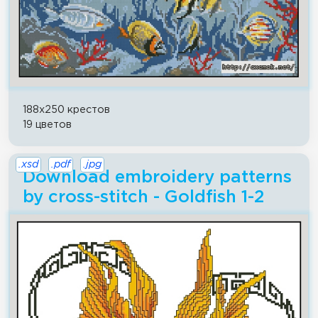
188x250 крестов
19 цветов
.xsd
.pdf
.jpg
Download embroidery patterns
by cross-stitch - Goldfish 1-2