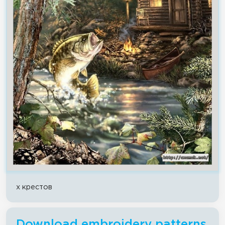
x крестов
Download embroidery patterns