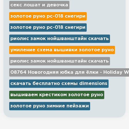
секс лошат и девочка
золотое руно рс-018 снегири
золотое руно рс-018 снегири
риолис замок нойшванштайн скачать
умиление схема вышивки золотое руно
риолис замок нойшванштайн скачать
08764 Новогодняя юбка для ёлки - Holiday W
скачать бесплатно схемы dimensions
вышиваем крестиком золотое руно
золотое руно зимние пейзажи