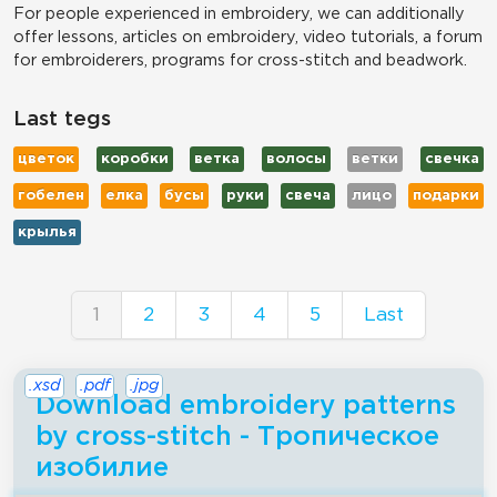
For people experienced in embroidery, we can additionally
offer lessons, articles on embroidery, video tutorials, a forum
for embroiderers, programs for cross-stitch and beadwork.
Last tegs
цветок
коробки
ветка
волосы
ветки
свечка
гобелен
елка
бусы
руки
свеча
лицо
подарки
крылья
1
2
3
4
5
Last
.xsd
.pdf
.jpg
Download embroidery patterns
by cross-stitch - Тропическое
изобилие