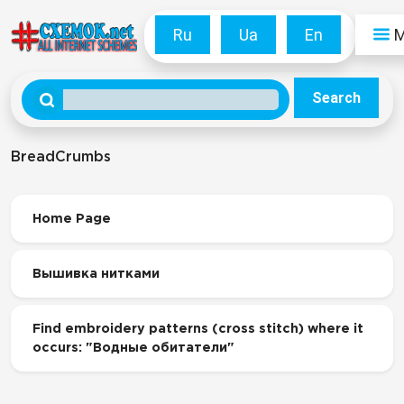
Ru
Ua
En
Search
BreadCrumbs
Home Page
Вышивка нитками
Find embroidery patterns (cross stitch) where it
occurs: "Водные обитатели"