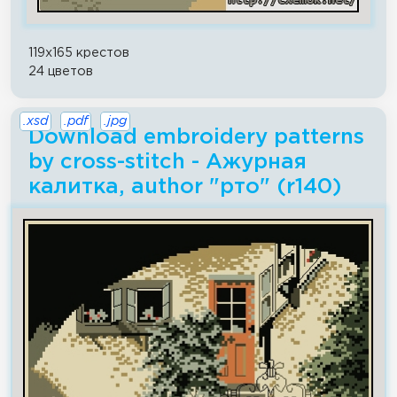
119x165 крестов
24 цветов
.xsd
.pdf
.jpg
Download embroidery patterns
by cross-stitch - Ажурная
калитка, author "рто" (r140)