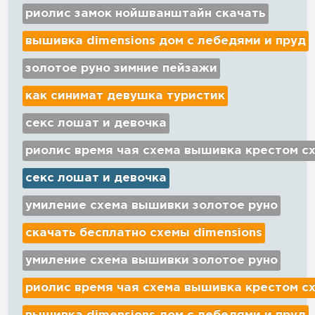
риолис замок нойшванштайн скачать
вышивка dimensions дом с лебедями и пруд
золотое руно зимние пейзажи
как синимат девушка туристик
секс лошат и девочка
риолис время чая схема вышивка крестом с
секс лошат и девочка
умиление схема вышивки золотое руно
скачать бесплатно схемы dimensions
умиление схема вышивки золотое руно
риолис время чая схема вышивка крестом с