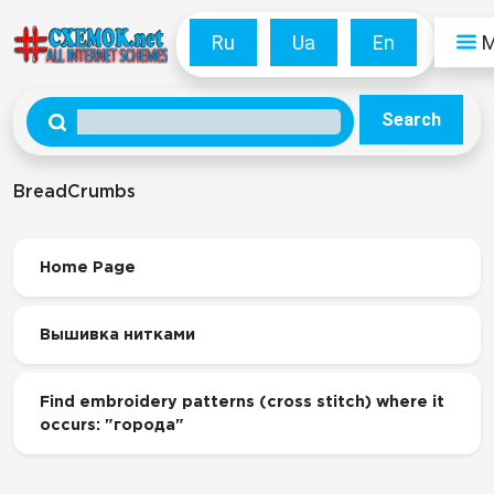
Ru
Ua
En
Search
BreadCrumbs
Home Page
Вышивка нитками
Find embroidery patterns (cross stitch) where it
occurs: "города"