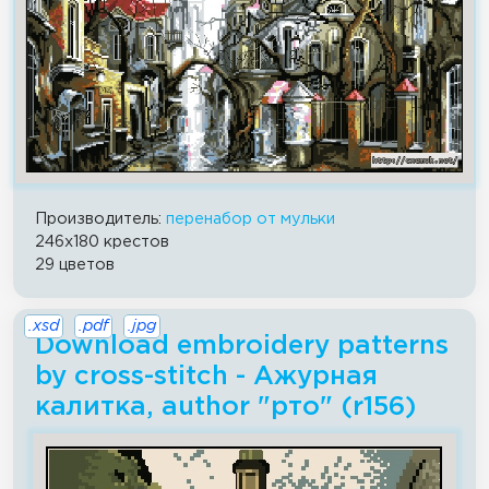
Производитель:
перенабор от мульки
246x180 крестов
29 цветов
.xsd
.pdf
.jpg
Download embroidery patterns
by cross-stitch - Ажурная
калитка, author "рто" (r156)