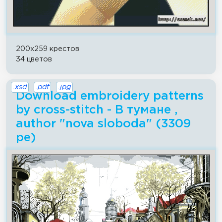
200x259 крестов
34 цветов
.xsd
.pdf
.jpg
Download embroidery patterns
by cross-stitch - В тумане ,
author "nova sloboda" (3309
ре)