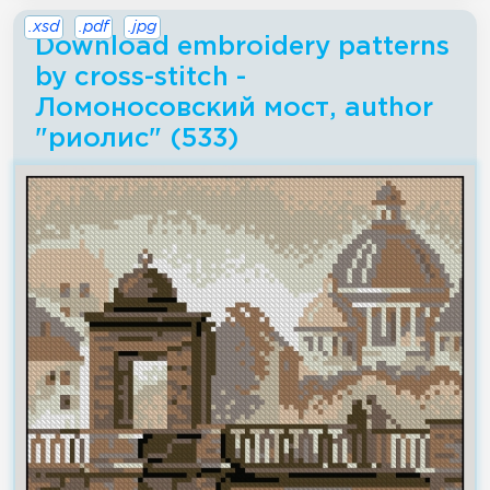
.xsd
.pdf
.jpg
Download embroidery patterns
by cross-stitch -
Ломоносовский мост, author
"риолис" (533)