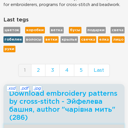
for embroiderers, programs for cross-stitch and beadwork.
Last tegs
цветок
коробки
ветка
бусы
подарки
свеча
гобелен
волосы
ветки
крылья
свечка
елка
лицо
руки
1
2
3
4
5
Last
.xsd
.pdf
.jpg
Download embroidery patterns
by cross-stitch - Эйфелева
башня, author "чарiвна мить"
(286)