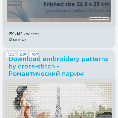
159x149 крестов
12 цветов
.xsd
.pdf
.jpg
Download embroidery patterns
by cross-stitch -
Романтический париж