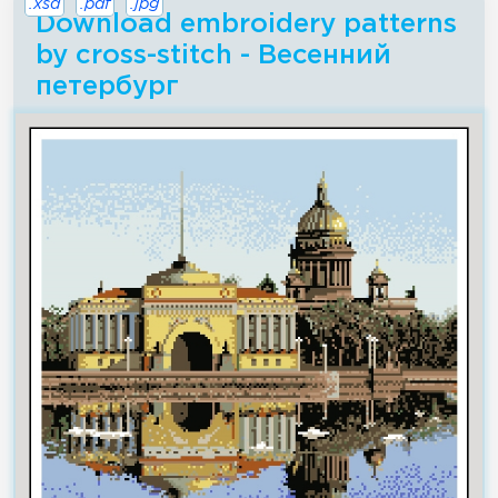
.xsd
.pdf
.jpg
Download embroidery patterns
by cross-stitch - Весенний
петербург