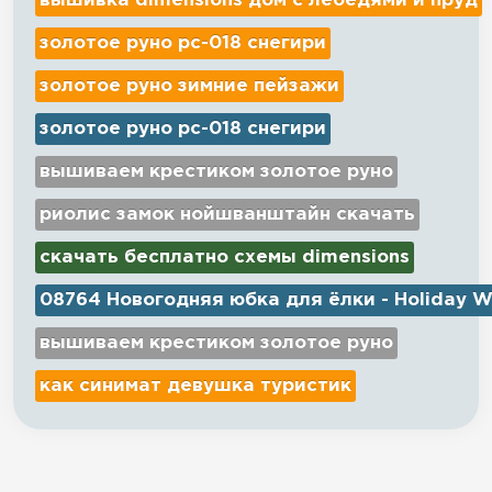
вышивка dimensions дом с лебедями и пруд
золотое руно рс-018 снегири
золотое руно зимние пейзажи
золотое руно рс-018 снегири
вышиваем крестиком золотое руно
риолис замок нойшванштайн скачать
скачать бесплатно схемы dimensions
08764 Новогодняя юбка для ёлки - Holiday W
вышиваем крестиком золотое руно
как синимат девушка туристик