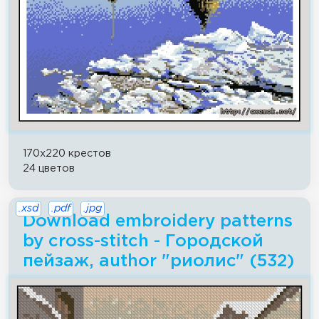
170x220 крестов
24 цветов
.xsd
.pdf
.jpg
Download embroidery patterns
by cross-stitch - Городской
пейзаж, author "риолис" (532)