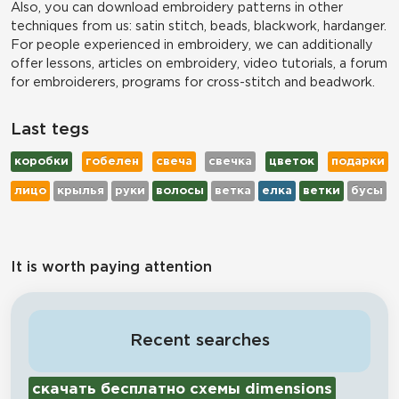
Also, you can download embroidery patterns in other
techniques from us: satin stitch, beads, blackwork, hardanger.
For people experienced in embroidery, we can additionally
offer lessons, articles on embroidery, video tutorials, a forum
for embroiderers, programs for cross-stitch and beadwork.
Last tegs
коробки
гобелен
свеча
свечка
цветок
подарки
лицо
крылья
руки
волосы
ветка
елка
ветки
бусы
It is worth paying attention
Recent searches
скачать бесплатно схемы dimensions