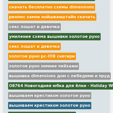
скачать бесплатно схемы dimensions
риолис замок нойшванштайн скачать
секс лошат и девочка
умиление схема вышивки золотое руно
секс лошат и девочка
золотое руно рс-018 снегири
золотое руно зимние пейзажи
вышивка dimensions дом с лебедями и пруд
08764 Новогодняя юбка для ёлки - Holiday W
вышиваем крестиком золотое руно
вышиваем крестиком золотое руно