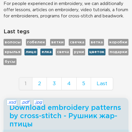
For people experienced in embroidery, we can additionally
offer lessons, articles on embroidery, video tutorials, a forum
for embroiderers, programs for cross-stitch and beadwork.
Last tegs
волосы
гобелен
ветки
свечка
ветка
коробки
крылья
лицо
елка
свеча
руки
цветок
подарки
бусы
1
2
3
4
5
Last
.xsd
.pdf
.jpg
Download embroidery patterns
by cross-stitch - Рушник жар-
птицы