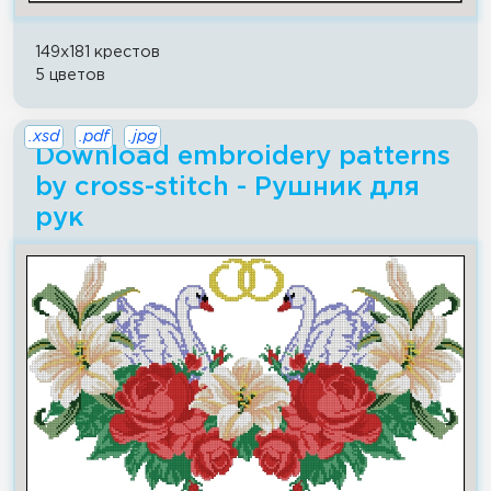
149x181 крестов
5 цветов
.xsd
.pdf
.jpg
Download embroidery patterns
by cross-stitch - Рушник для
рук