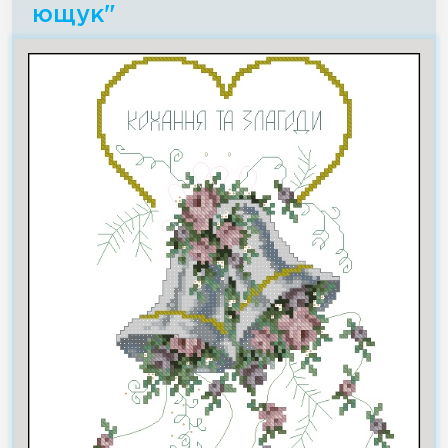
ющук"