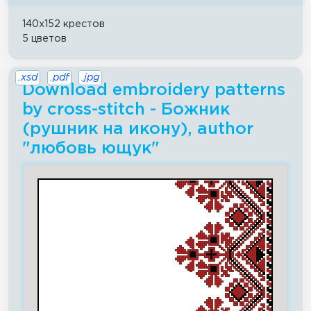
140x152 крестов
5 цветов
.xsd
.pdf
.jpg
Download embroidery patterns
by cross-stitch - Божник
(рушник на икону), author
"любовь ющук"