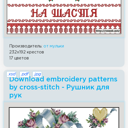
Производитель:
от мульки
232x192 крестов
17 цветов
.xsd
.pdf
.jpg
Download embroidery patterns
by cross-stitch - Рушник для
рук