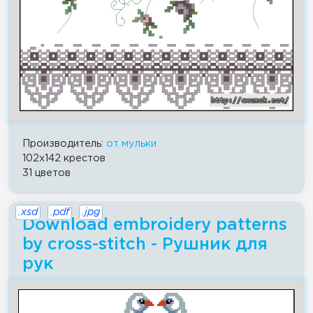
Производитель:
от мульки
102x142 крестов
31 цветов
.xsd
.pdf
.jpg
Download embroidery patterns
by cross-stitch - Рушник для
рук