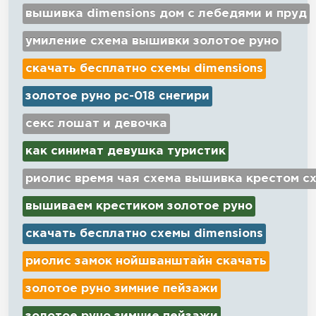
вышивка dimensions дом с лебедями и пруд
умиление схема вышивки золотое руно
скачать бесплатно схемы dimensions
золотое руно рс-018 снегири
секс лошат и девочка
как синимат девушка туристик
риолис время чая схема вышивка крестом с
вышиваем крестиком золотое руно
скачать бесплатно схемы dimensions
риолис замок нойшванштайн скачать
золотое руно зимние пейзажи