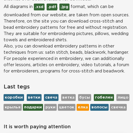
All diagrams in
,
,
format, which can be
.xsd
.pdf
.jpg
downloaded from our website, are taken from open sources.
Therefore, on the site you can download cross-stitch and
bead embroidery patterns for free and without registration.
They are suitable for embroidering pictures, pillows, wedding
towels and embroidered shirts.
Also, you can download embroidery patterns in other
techniques from us: satin stitch, beads, blackwork, hardanger.
For people experienced in embroidery, we can additionally
offer lessons, articles on embroidery, video tutorials, a forum
for embroiderers, programs for cross-stitch and beadwork.
Last tegs
коробки
ветки
свеча
ветка
бусы
гобелен
лицо
крылья
подарки
руки
цветок
елка
волосы
свечка
It is worth paying attention