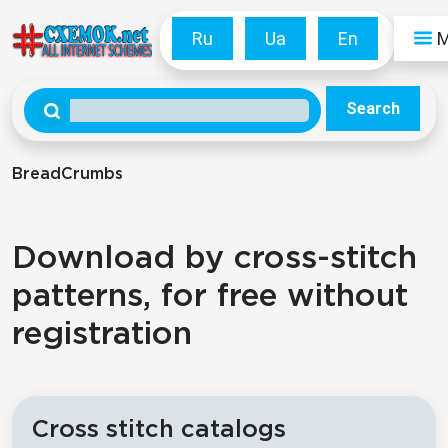
Ru
Ua
En
Search
BreadCrumbs
Download by cross-stitch
patterns, for free without
registration
Cross stitch catalogs