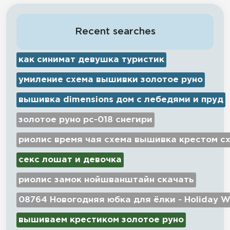
Recent searches
как синимат девушка туристик
умиление схема вышивки золотое руно
вышивка dimensions дом с лебедями и пруд
золотое руно рс-018 снегири
риолис время чая схема вышивка крестом с
секс лошат и девочка
риолис замок нойшванштайн скачать
08764 Новогодняя юбка для ёлки - Holiday W
вышиваем крестиком золотое руно