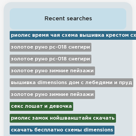
Recent searches
риолис время чая схема вышивка крестом с
золотое руно рс-018 снегири
золотое руно рс-018 снегири
золотое руно зимние пейзажи
вышивка dimensions дом с лебедями и пруд
золотое руно зимние пейзажи
секс лошат и девочка
риолис замок нойшванштайн скачать
скачать бесплатно схемы dimensions