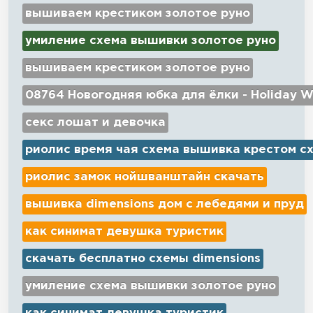
вышиваем крестиком золотое руно
умиление схема вышивки золотое руно
вышиваем крестиком золотое руно
08764 Новогодняя юбка для ёлки - Holiday W
секс лошат и девочка
риолис время чая схема вышивка крестом с
риолис замок нойшванштайн скачать
вышивка dimensions дом с лебедями и пруд
как синимат девушка туристик
скачать бесплатно схемы dimensions
умиление схема вышивки золотое руно