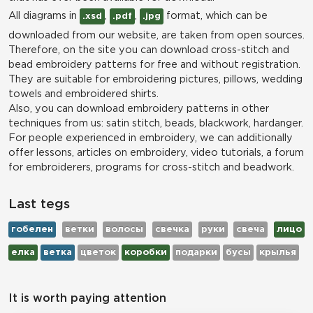
All diagrams in
,
,
format, which can be
.xsd
.pdf
.jpg
downloaded from our website, are taken from open sources.
Therefore, on the site you can download cross-stitch and
bead embroidery patterns for free and without registration.
They are suitable for embroidering pictures, pillows, wedding
towels and embroidered shirts.
Also, you can download embroidery patterns in other
techniques from us: satin stitch, beads, blackwork, hardanger.
For people experienced in embroidery, we can additionally
offer lessons, articles on embroidery, video tutorials, a forum
for embroiderers, programs for cross-stitch and beadwork.
Last tegs
гобелен
ветки
волосы
свечка
руки
свеча
лицо
елка
ветка
цветок
коробки
подарки
бусы
крылья
It is worth paying attention