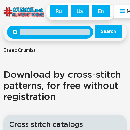
Ru
Ua
En
Search
BreadCrumbs
Download by cross-stitch
patterns, for free without
registration
Cross stitch catalogs