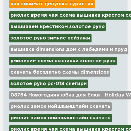
как синимат девушка туристик
риолис время чая схема вышивка крестом с
вышиваем крестиком золотое руно
золотое руно зимние пейзажи
вышивка dimensions дом с лебедями и пруд
умиление схема вышивки золотое руно
скачать бесплатно схемы dimensions
золотое руно рс-018 снегири
08764 Новогодняя юбка для ёлки - Holiday W
риолис замок нойшванштайн скачать
риолис замок нойшванштайн скачать
риолис время чая схема вышивка крестом с