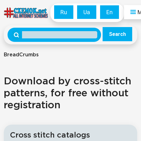
Ru
Ua
En
Search
BreadCrumbs
Download by cross-stitch
patterns, for free without
registration
Cross stitch catalogs