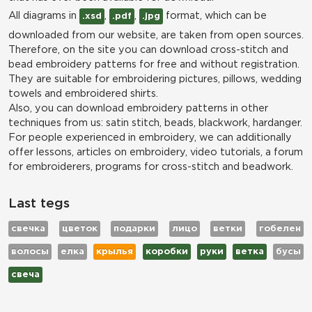
All diagrams in
,
,
format, which can be
.xsd
.pdf
.jpg
downloaded from our website, are taken from open sources.
Therefore, on the site you can download cross-stitch and
bead embroidery patterns for free and without registration.
They are suitable for embroidering pictures, pillows, wedding
towels and embroidered shirts.
Also, you can download embroidery patterns in other
techniques from us: satin stitch, beads, blackwork, hardanger.
For people experienced in embroidery, we can additionally
offer lessons, articles on embroidery, video tutorials, a forum
for embroiderers, programs for cross-stitch and beadwork.
Last tegs
свечка
цветок
подарки
лицо
ветки
гобелен
волосы
елка
крылья
коробки
руки
ветка
бусы
свеча