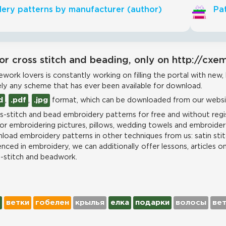
ery patterns by manufacturer (author)
Pat
or cross stitch and beading, only on http://cxe
work lovers is constantly working on filling the portal with new,
ly any scheme that has ever been available for download.
d
,
.pdf
,
.jpg
format, which can be downloaded from our websit
-stitch and bead embroidery patterns for free and without regis
for embroidering pictures, pillows, wedding towels and embroidere
load embroidery patterns in other techniques from us: satin stit
nced in embroidery, we can additionally offer lessons, articles o
s-stitch and beadwork.
ветки
гобелен
крылья
елка
подарки
волосы
ве