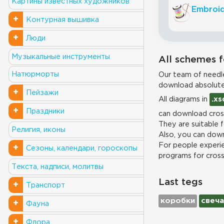
Картины известных художников
Embroid
+
Контурная вышивка
+
Люди
Музыкальные инструменты
All schemes f
Натюрморты
Our team of needle
download absolute
+
Пейзажи
All diagrams in
.xs
+
Праздники
can download cross
They are suitable 
Религия, иконы
Also, you can down
For people experie
+
Сезоны, календари, гороскопы
programs for cros
Текста, надписи, молитвы
Last tegs
+
Транспорт
коробки
свеча
+
Фауна
+
Флора