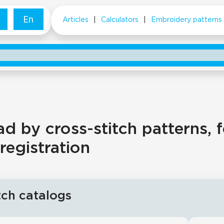
En
Articles
|
Calculators
|
Embroidery patterns
 by cross-stitch patterns, f
registration
tch catalogs