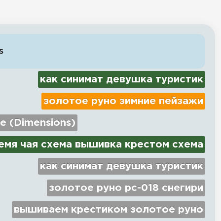
s
как синимат девушка туристик
золотое руно зимние пейзажи
e (Dimensions)
емя чая схема вышивка крестом схема
как синимат девушка туристик
золотое руно рс-018 снегири
вышиваем крестиком золотое руно