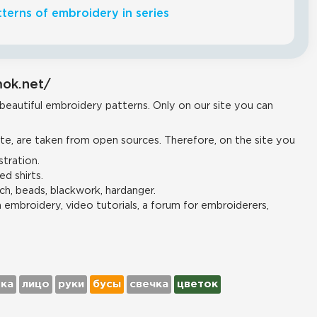
terns of embroidery in series
mok.net/
 beautiful embroidery patterns. Only on our site you can
e, are taken from open sources. Therefore, on the site you
tration.
d shirts.
ch, beads, blackwork, hardanger.
n embroidery, video tutorials, a forum for embroiderers,
тка
лицо
руки
бусы
свечка
цветок