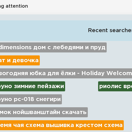
ng attention
Recent searche
imensions дом с лебедями и пруд
ат и девочка
огодняя юбка для ёлки - Holiday Welcom
руно зимние пейзажи
риолис вр
уно рс-018 снегири
амок нойшванштайн скачать
емя чая схема вышивка крестом схема