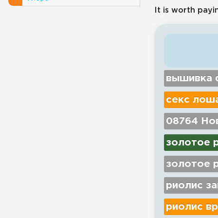
It is worth payi
вышивка d
секс лош
08764 Нов
золотое 
золотое р
риолис з
риолис вр