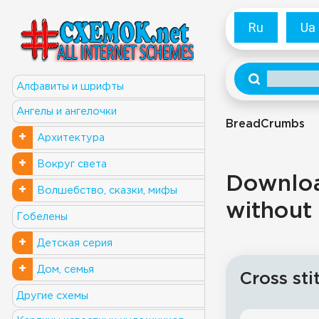
Ru
Ua
Алфавиты и шрифты
Ангелы и ангелочки
BreadCrumbs
+
Архитектура
+
Вокруг света
Download
+
Волшебство, сказки, мифы
without 
Гобелены
+
Детская серия
+
Дом, семья
Cross sti
Другие схемы