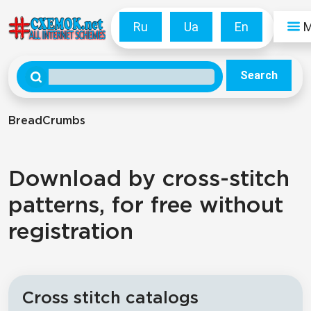
Ru
Ua
En
Search
BreadCrumbs
Download by cross-stitch
patterns, for free without
registration
Cross stitch catalogs