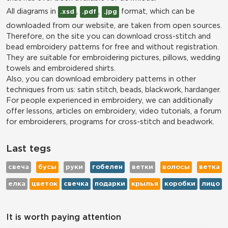
All diagrams in
,
,
format, which can be
.xsd
.pdf
.jpg
downloaded from our website, are taken from open sources.
Therefore, on the site you can download cross-stitch and
bead embroidery patterns for free and without registration.
They are suitable for embroidering pictures, pillows, wedding
towels and embroidered shirts.
Also, you can download embroidery patterns in other
techniques from us: satin stitch, beads, blackwork, hardanger.
For people experienced in embroidery, we can additionally
offer lessons, articles on embroidery, video tutorials, a forum
for embroiderers, programs for cross-stitch and beadwork.
Last tegs
свеча
бусы
руки
гобелен
ветки
волосы
ветка
елка
цветок
свечка
подарки
крылья
коробки
лицо
It is worth paying attention