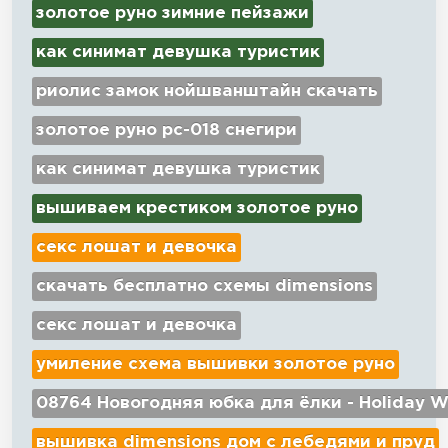
золотое руно зимние пейзажи
как синимат девушка туристик
риолис замок нойшванштайн скачать
золотое руно рс-018 снегири
как синимат девушка туристик
вышиваем крестиком золотое руно
секс лошат и девочка
скачать бесплатно схемы dimensions
секс лошат и девочка
умиление схема вышивки золотое руно
08764 Новогодняя юбка для ёлки - Holiday W
вышивка dimensions дом с лебедями и пруд