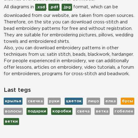
All diagrams in
,
,
format, which can be
.xsd
.pdf
.jpg
downloaded from our website, are taken from open sources.
Therefore, on the site you can download cross-stitch and
bead embroidery patterns for free and without registration.
They are suitable for embroidering pictures, pillows, wedding
towels and embroidered shirts.
Also, you can download embroidery patterns in other
techniques from us: satin stitch, beads, blackwork, hardanger.
For people experienced in embroidery, we can additionally
offer lessons, articles on embroidery, video tutorials, a forum
for embroiderers, programs for cross-stitch and beadwork.
Last tegs
крылья
свечка
руки
цветок
лицо
елка
бусы
волосы
подарки
коробки
свеча
ветка
гобелен
ветки