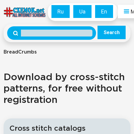
Ru
Ua
En
Search
BreadCrumbs
Download by cross-stitch
patterns, for free without
registration
Cross stitch catalogs