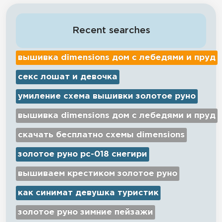
Recent searches
вышивка dimensions дом с лебедями и пруд
секс лошат и девочка
умиление схема вышивки золотое руно
вышивка dimensions дом с лебедями и пруд
скачать бесплатно схемы dimensions
золотое руно рс-018 снегири
вышиваем крестиком золотое руно
как синимат девушка туристик
золотое руно зимние пейзажи