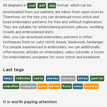
All diagrams in
,
,
format, which can be
.xsd
.pdf
.jpg
downloaded from our website, are taken from open sources.
Therefore, on the site you can download cross-stitch and
bead embroidery patterns for free and without registration.
They are suitable for embroidering pictures, pillows, wedding
towels and embroidered shirts.
Also, you can download embroidery patterns in other
techniques from us: satin stitch, beads, blackwork, hardanger.
For people experienced in embroidery, we can additionally
offer lessons, articles on embroidery, video tutorials, a forum
for embroiderers, programs for cross-stitch and beadwork.
Last tegs
лицо
гобелен
свеча
свечка
крылья
ветка
цветок
коробки
подарки
руки
ветки
бусы
елка
волосы
It is worth paying attention