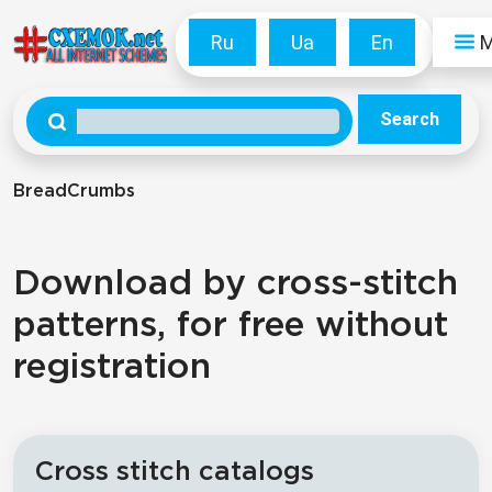
Ru
Ua
En
Search
BreadCrumbs
Download by cross-stitch
patterns, for free without
registration
Cross stitch catalogs