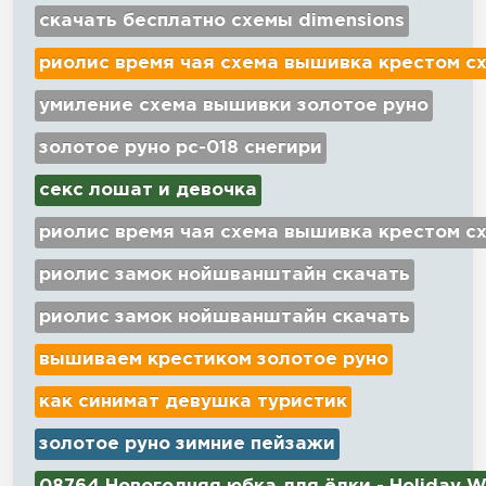
скачать бесплатно схемы dimensions
риолис время чая схема вышивка крестом с
умиление схема вышивки золотое руно
золотое руно рс-018 снегири
секс лошат и девочка
риолис время чая схема вышивка крестом с
риолис замок нойшванштайн скачать
риолис замок нойшванштайн скачать
вышиваем крестиком золотое руно
как синимат девушка туристик
золотое руно зимние пейзажи