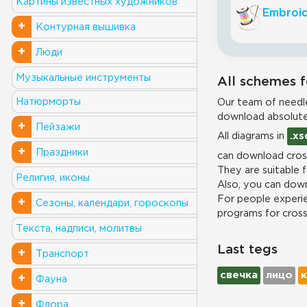
Картины известных художников
Embroid
+
Контурная вышивка
+
Люди
Музыкальные инструменты
All schemes f
Натюрморты
Our team of needle
download absolute
+
Пейзажи
All diagrams in
.xs
+
Праздники
can download cross
They are suitable 
Религия, иконы
Also, you can down
For people experie
+
Сезоны, календари, гороскопы
programs for cros
Текста, надписи, молитвы
Last tegs
+
Транспорт
свечка
лицо
+
Фауна
+
Флора