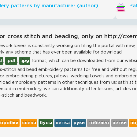
ery patterns by manufacturer (author)
Pat
or cross stitch and beading, only on http://cxe
work lovers is constantly working on filling the portal with new,
ly any scheme that has ever been available for download.
d
,
.pdf
,
.jpg
format, which can be downloaded from our websit
-stitch and bead embroidery patterns for free and without regis
for embroidering pictures, pillows, wedding towels and embroidere
load embroidery patterns in other techniques from us: satin stit
nced in embroidery, we can additionally offer lessons, articles o
s-stitch and beadwork.
коробки
свеча
бусы
ветка
руки
гобелен
ветки
по