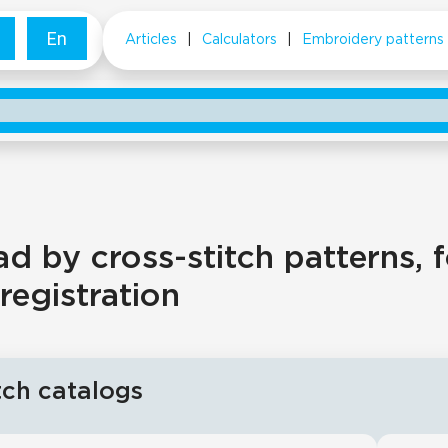
En
Articles
|
Calculators
|
Embroidery patterns
 by cross-stitch patterns, f
registration
tch catalogs