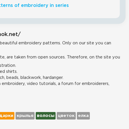
terns of embroidery in series
mok.net/
 beautiful embroidery patterns. Only on our site you can
e, are taken from open sources. Therefore, on the site you
tration.
d shirts.
ch, beads, blackwork, hardanger.
n embroidery, video tutorials, a forum for embroiderers,
дарки
крылья
волосы
цветок
елка