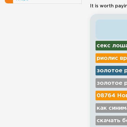
It is worth payi
секс лош
риолис вр
золотое р
золотое 
08764 Нов
как синим
скачать б