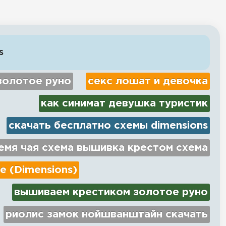
s
золотое руно
секс лошат и девочка
как синимат девушка туристик
скачать бесплатно схемы dimensions
емя чая схема вышивка крестом схема
e (Dimensions)
вышиваем крестиком золотое руно
риолис замок нойшванштайн скачать