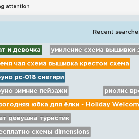
ng attention
Recent searche
ат и девочка
умиление схема вышивки 
емя чая схема вышивка крестом схема
уно рс-018 снегири
руно зимние пейзажи
риолис вр
огодняя юбка для ёлки - Holiday Welcom
ат девушка туристик
есплатно схемы dimensions