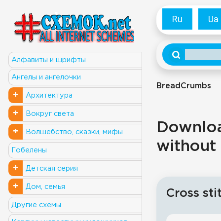
Ru
Ua
Алфавиты и шрифты
Ангелы и ангелочки
BreadCrumbs
+
Архитектура
+
Вокруг света
Download
+
Волшебство, сказки, мифы
without 
Гобелены
+
Детская серия
+
Дом, семья
Cross sti
Другие схемы