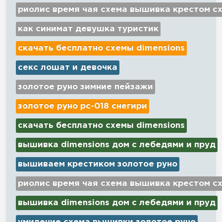
риолис время чая схема вышивка крестом с
как синимат девушка туристик
скачать бесплатно схемы dimensions
секс лошат и девочка
золотое руно зимние пейзажи
золотое руно рс-018 снегири
скачать бесплатно схемы dimensions
вышивка dimensions дом с лебедями и пруд
вышиваем крестиком золотое руно
риолис время чая схема вышивка крестом с
вышивка dimensions дом с лебедями и пруд