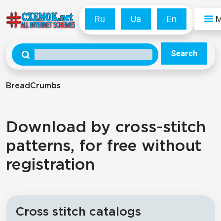
Ru
Ua
En
Search
BreadCrumbs
Download by cross-stitch
patterns, for free without
registration
Cross stitch catalogs