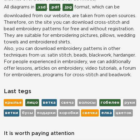
All diagrams in
,
,
format, which can be
.xsd
.pdf
.jpg
downloaded from our website, are taken from open sources.
Therefore, on the site you can download cross-stitch and
bead embroidery patterns for free and without registration.
They are suitable for embroidering pictures, pillows, wedding
towels and embroidered shirts.
Also, you can download embroidery patterns in other
techniques from us: satin stitch, beads, blackwork, hardanger.
For people experienced in embroidery, we can additionally
offer lessons, articles on embroidery, video tutorials, a forum
for embroiderers, programs for cross-stitch and beadwork.
Last tegs
крылья
лицо
ветка
свеча
волосы
гобелен
руки
ветки
бусы
подарки
коробки
свечка
елка
цветок
It is worth paying attention