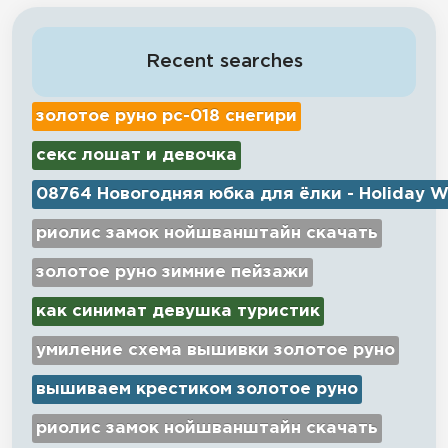
Recent searches
золотое руно рс-018 снегири
секс лошат и девочка
08764 Новогодняя юбка для ёлки - Holiday W
риолис замок нойшванштайн скачать
золотое руно зимние пейзажи
как синимат девушка туристик
умиление схема вышивки золотое руно
вышиваем крестиком золотое руно
риолис замок нойшванштайн скачать